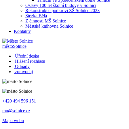
Taneční ve Společenském domě Solnice
Oslavy 100 let školní budovy v Solnici
Rekonstrukce podkroví ZŠ Solnice 2023
Stezka Bělá
Z činnosti MŠ Solnice
Městská knihovna Solnice
Kontakty
město
Solnice
Úřední deska
Hlášení rozhlasu
Odpady
zpravodaj
+420 494 596 151
mu@solnice.cz
Mapa webu