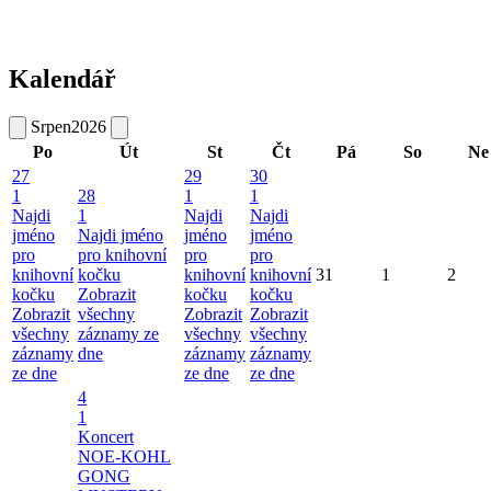
Kalendář
Srpen
2026
Po
Út
St
Čt
Pá
So
Ne
27
29
30
1
28
1
1
Najdi
1
Najdi
Najdi
jméno
Najdi jméno
jméno
jméno
pro
pro knihovní
pro
pro
knihovní
kočku
knihovní
knihovní
31
1
2
kočku
Zobrazit
kočku
kočku
Zobrazit
všechny
Zobrazit
Zobrazit
všechny
záznamy ze
všechny
všechny
záznamy
dne
záznamy
záznamy
ze dne
ze dne
ze dne
4
1
Koncert
NOE-KOHL
GONG