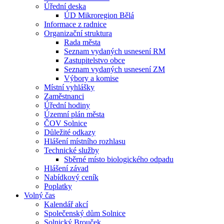
Úřední deska
ÚD Mikroregion Bělá
Informace z radnice
Organizační struktura
Rada města
Seznam vydaných usnesení RM
Zastupitelstvo obce
Seznam vydaných usnesení ZM
Výbory a komise
Místní vyhlášky
Zaměstnanci
Úřední hodiny
Územní plán města
ČOV Solnice
Důležité odkazy
Hlášení místního rozhlasu
Technické služby
Sběrné místo biologického odpadu
Hlášení závad
Nabídkový ceník
Poplatky
Volný čas
Kalendář akcí
Společenský dům Solnice
Solnický Brouček