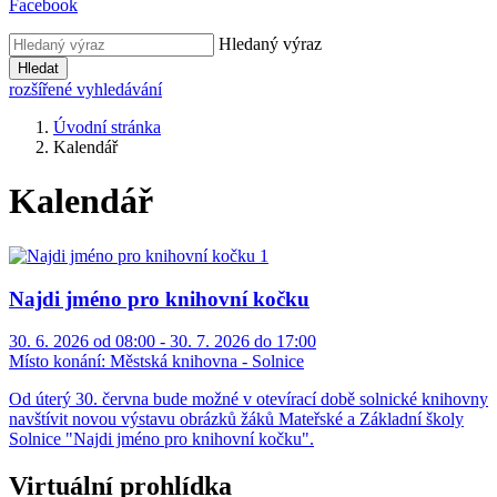
Facebook
Hledaný výraz
Hledat
rozšířené vyhledávání
Úvodní stránka
Kalendář
Kalendář
Najdi jméno pro knihovní kočku
30. 6. 2026 od 08:00 - 30. 7. 2026 do 17:00
Místo konání:
Městská knihovna - Solnice
Od úterý 30. června bude možné v otevírací době solnické knihovny
navštívit novou výstavu obrázků žáků Mateřské a Základní školy
Solnice "Najdi jméno pro knihovní kočku".
Virtuální prohlídka