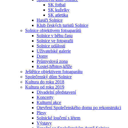
SK fotbal
SK kuželky
SK atletika
Hasiči Solnice
Klub českých turistů Solnice
Solnice objektivem fotoaparátů
Solnice v běhu času
Solnice ve fotografii
Solnice události
Uživatelské galerie
Domy
Průmyslová zona
Kostel,hřbitov,kříže
Ještětice objektivem fotoaparátu
Společenský dům Solnice
Kultura do roku 2018
Kultura od roku 2019
Divadelní představení
Koncerty
Kulturní akce
Otevření Společenského domu po rekonstrukci
Plesy
Solnické loučení s létem
Výstavy