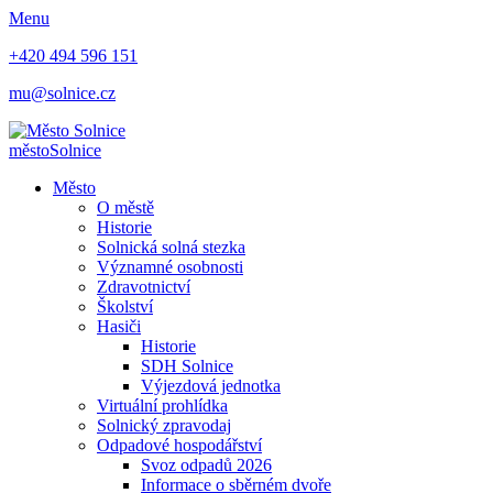
Menu
+420 494 596 151
mu@solnice.cz
město
Solnice
Město
O městě
Historie
Solnická solná stezka
Významné osobnosti
Zdravotnictví
Školství
Hasiči
Historie
SDH Solnice
Výjezdová jednotka
Virtuální prohlídka
Solnický zpravodaj
Odpadové hospodářství
Svoz odpadů 2026
Informace o sběrném dvoře