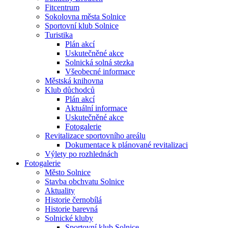
Fitcentrum
Sokolovna města Solnice
Sportovní klub Solnice
Turistika
Plán akcí
Uskutečněné akce
Solnická solná stezka
Všeobecné informace
Městská knihovna
Klub důchodců
Plán akcí
Aktuální informace
Uskutečněné akce
Fotogalerie
Revitalizace sportovního areálu
Dokumentace k plánované revitalizaci
Výlety po rozhlednách
Fotogalerie
Město Solnice
Stavba obchvatu Solnice
Aktuality
Historie černobílá
Historie barevná
Solnické kluby
Sportovní klub Solnice