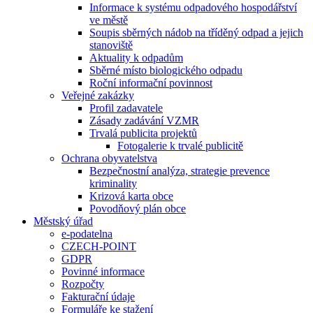
Informace k systému odpadového hospodářství
ve městě
Soupis sběrných nádob na tříděný odpad a jejich
stanoviště
Aktuality k odpadům
Sběrné místo biologického odpadu
Roční informační povinnost
Veřejné zakázky
Profil zadavatele
Zásady zadávání VZMR
Trvalá publicita projektů
Fotogalerie k trvalé publicitě
Ochrana obyvatelstva
Bezpečnostní analýza, strategie prevence
kriminality
Krizová karta obce
Povodňový plán obce
Městský úřad
e-podatelna
CZECH-POINT
GDPR
Povinné informace
Rozpočty
Fakturační údaje
Formuláře ke stažení