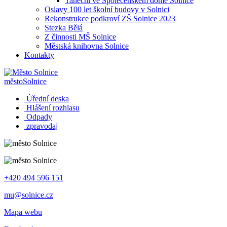
Taneční ve Společenském domě Solnice
Oslavy 100 let školní budovy v Solnici
Rekonstrukce podkroví ZŠ Solnice 2023
Stezka Bělá
Z činnosti MŠ Solnice
Městská knihovna Solnice
Kontakty
město
Solnice
Úřední deska
Hlášení rozhlasu
Odpady
zpravodaj
+420 494 596 151
mu@solnice.cz
Mapa webu