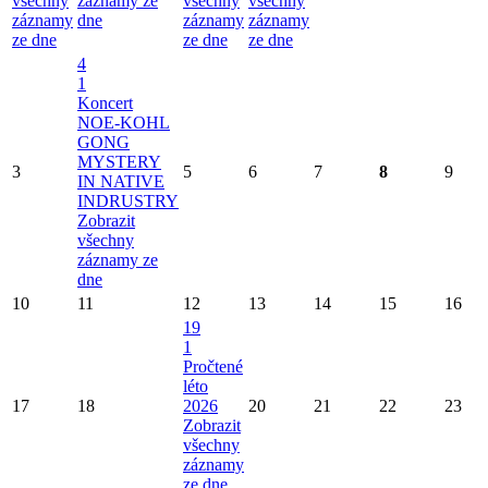
všechny
záznamy ze
všechny
všechny
záznamy
dne
záznamy
záznamy
ze dne
ze dne
ze dne
4
1
Koncert
NOE-KOHL
GONG
MYSTERY
3
5
6
7
8
9
IN NATIVE
INDRUSTRY
Zobrazit
všechny
záznamy ze
dne
10
11
12
13
14
15
16
19
1
Pročtené
léto
17
18
2026
20
21
22
23
Zobrazit
všechny
záznamy
ze dne