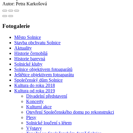
Autor:
Petra Karkošová
Fotogalerie
Město Solnice
Stavba obchvatu Solnice
Aktuality
Historie černobílá
Historie barevná
Solnické kluby
Solnice objektivem fotoaparátů
Ještětice objektivem fotoaparátu
Společenský dům Solnice
Kultura do roku 2018
Kultura od roku 2019
Divadelní představení
Koncerty
Kulturní akce
Otevření Společenského domu po rekonstrukci
Plesy
Solnické loučení s létem
Výstavy