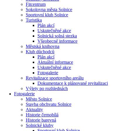
Fitcentrum
Sokolovna města Solnice
Sportovní klub Solnice
Turistika
Plán akcí
Uskutečněné akce
Solnická solná stezka
Všeobecné informace
Městská knihovna
Klub důchodců
Plán akcí
Aktuální informace
Uskutečněné akce
Fotogalerie
Revitalizace sportovního areálu
Dokumentace k plánované revitalizaci
Výlety po rozhlednách
Fotogalerie
Město Solnice
Stavba obchvatu Solnice
Aktuality
Historie černobílá
Historie barevná
Solnické kluby
Sportovní klub Solnice