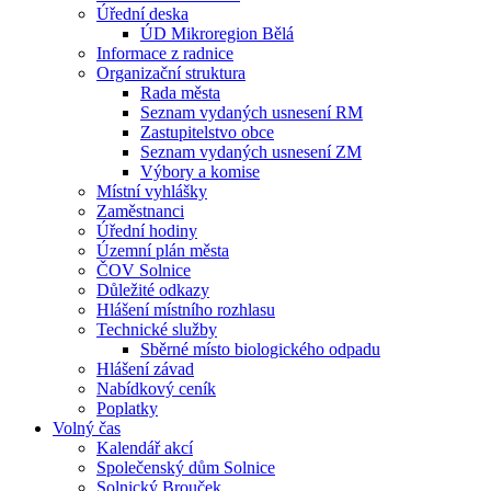
Úřední deska
ÚD Mikroregion Bělá
Informace z radnice
Organizační struktura
Rada města
Seznam vydaných usnesení RM
Zastupitelstvo obce
Seznam vydaných usnesení ZM
Výbory a komise
Místní vyhlášky
Zaměstnanci
Úřední hodiny
Územní plán města
ČOV Solnice
Důležité odkazy
Hlášení místního rozhlasu
Technické služby
Sběrné místo biologického odpadu
Hlášení závad
Nabídkový ceník
Poplatky
Volný čas
Kalendář akcí
Společenský dům Solnice
Solnický Brouček