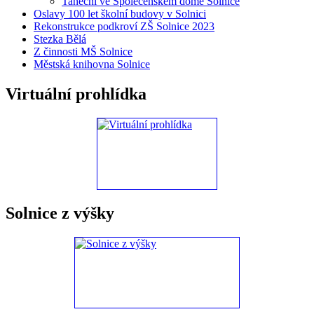
Taneční ve Společenském domě Solnice
Oslavy 100 let školní budovy v Solnici
Rekonstrukce podkroví ZŠ Solnice 2023
Stezka Bělá
Z činnosti MŠ Solnice
Městská knihovna Solnice
Virtuální prohlídka
Solnice z výšky