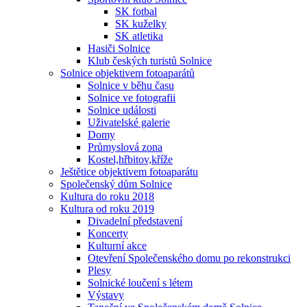
SK fotbal
SK kuželky
SK atletika
Hasiči Solnice
Klub českých turistů Solnice
Solnice objektivem fotoaparátů
Solnice v běhu času
Solnice ve fotografii
Solnice události
Uživatelské galerie
Domy
Průmyslová zona
Kostel,hřbitov,kříže
Ještětice objektivem fotoaparátu
Společenský dům Solnice
Kultura do roku 2018
Kultura od roku 2019
Divadelní představení
Koncerty
Kulturní akce
Otevření Společenského domu po rekonstrukci
Plesy
Solnické loučení s létem
Výstavy