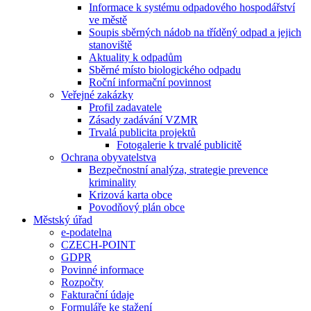
Informace k systému odpadového hospodářství
ve městě
Soupis sběrných nádob na tříděný odpad a jejich
stanoviště
Aktuality k odpadům
Sběrné místo biologického odpadu
Roční informační povinnost
Veřejné zakázky
Profil zadavatele
Zásady zadávání VZMR
Trvalá publicita projektů
Fotogalerie k trvalé publicitě
Ochrana obyvatelstva
Bezpečnostní analýza, strategie prevence
kriminality
Krizová karta obce
Povodňový plán obce
Městský úřad
e-podatelna
CZECH-POINT
GDPR
Povinné informace
Rozpočty
Fakturační údaje
Formuláře ke stažení