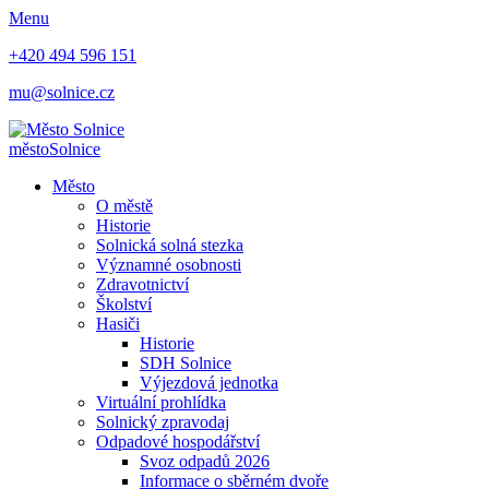
Menu
+420 494 596 151
mu@solnice.cz
město
Solnice
Město
O městě
Historie
Solnická solná stezka
Významné osobnosti
Zdravotnictví
Školství
Hasiči
Historie
SDH Solnice
Výjezdová jednotka
Virtuální prohlídka
Solnický zpravodaj
Odpadové hospodářství
Svoz odpadů 2026
Informace o sběrném dvoře