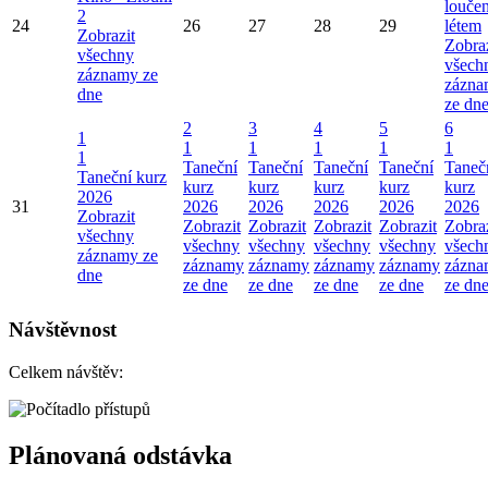
loučen
2
24
26
27
28
29
létem
Zobrazit
Zobraz
všechny
všech
záznamy ze
zázna
dne
ze dn
2
3
4
5
6
1
1
1
1
1
1
1
Taneční
Taneční
Taneční
Taneční
Taneč
Taneční kurz
kurz
kurz
kurz
kurz
kurz
2026
31
2026
2026
2026
2026
2026
Zobrazit
Zobrazit
Zobrazit
Zobrazit
Zobrazit
Zobraz
všechny
všechny
všechny
všechny
všechny
všech
záznamy ze
záznamy
záznamy
záznamy
záznamy
zázna
dne
ze dne
ze dne
ze dne
ze dne
ze dn
Návštěvnost
Celkem návštěv:
Plánovaná odstávka