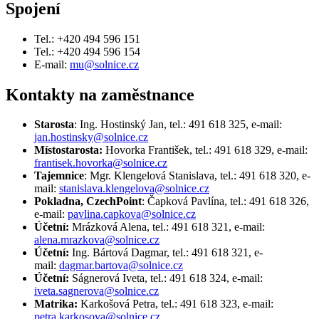
Spojení
Tel.: +420 494 596 151
Tel.: +420 494 596 154
E-mail:
mu@solnice.cz
Kontakty na zaměstnance
Starosta
: Ing. Hostinský Jan, tel.: 491 618 325, e-mail:
jan.hostinsky@solnice.cz
Místostarosta:
Hovorka František, tel.: 491 618 329, e-mail:
frantisek.hovorka@solnice.cz
Tajemnice
: Mgr. Klengelová Stanislava, tel.: 491 618 320, e-
mail:
stanislava.klengelova@solnice.cz
Pokladna, CzechPoint
: Čapková Pavlína, tel.: 491 618 326,
e-mail:
pavlina.capkova@solnice.cz
Účetní:
Mrázková Alena, tel.: 491 618 321, e-mail:
alena.mrazkova@solnice.cz
Účetní:
Ing. Bártová Dagmar, tel.: 491 618 321, e-
mail:
dagmar.bartova@solnice.cz
Účetní:
Ságnerová Iveta, tel.: 491 618 324, e-mail:
iveta.sagnerova@solnice.cz
Matrika:
Karkošová Petra, tel.: 491 618 323, e-mail:
petra.karkosova@solnice.cz