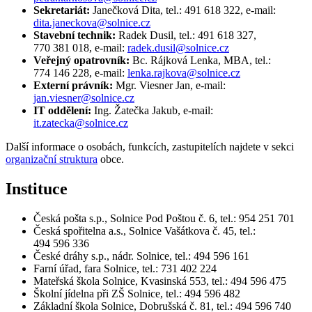
Sekretariát:
Janečková Dita, tel.: 491 618 322, e-mail:
dita.janeckova@solnice.cz
Stavební technik:
Radek Dusil,
tel.: 491 618 327,
770 381 018, e-mail:
radek.dusil@solnice.cz
Veřejný opatrovník:
Bc. Rájková Lenka, MBA, tel.:
774 146 228, e-mail:
lenka.rajkova@solnice.cz
Externí právník:
Mgr. Viesner Jan, e-mail:
jan.viesner@solnice.cz
IT oddělení:
Ing. Žatečka Jakub, e-mail:
it.zatecka@solnice.cz
Další informace o osobách, funkcích, zastupitelích najdete v sekci
organizační struktura
obce.
Instituce
Česká pošta s.p., Solnice Pod Poštou č. 6, tel.: 954 251 701
Česká spořitelna a.s., Solnice Vašátkova č. 45, tel.:
494 596 336
České dráhy s.p., nádr. Solnice, tel.: 494 596 161
Farní úřad, fara Solnice, tel.: 731 402 224
Mateřská škola Solnice, Kvasinská 553, tel.: 494 596 475
Školní jídelna při ZŠ Solnice, tel.: 494 596 482
Základní škola Solnice, Dobrušská č. 81, tel.: 494 596 740