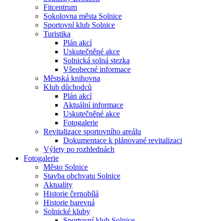
Fitcentrum
Sokolovna města Solnice
Sportovní klub Solnice
Turistika
Plán akcí
Uskutečněné akce
Solnická solná stezka
Všeobecné informace
Městská knihovna
Klub důchodců
Plán akcí
Aktuální informace
Uskutečněné akce
Fotogalerie
Revitalizace sportovního areálu
Dokumentace k plánované revitalizaci
Výlety po rozhlednách
Fotogalerie
Město Solnice
Stavba obchvatu Solnice
Aktuality
Historie černobílá
Historie barevná
Solnické kluby
Sportovní klub Solnice