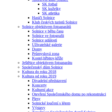
SK fotbal
SK kuželky
SK atletika
Hasiči Solnice
Klub českých turistů Solnice
Solnice objektivem fotoaparátů
Solnice v běhu času
Solnice ve fotografii
Solnice události
Uživatelské galerie
Domy
Průmyslová zona
Kostel,hřbitov,kříže
Ještětice objektivem fotoaparátu
Společenský dům Solnice
Kultura do roku 2018
Kultura od roku 2019
Divadelní představení
Koncerty
Kulturní akce
Otevření Společenského domu po rekonstrukci
Plesy
Solnické loučení s létem
Výstavy