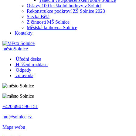
Taneční ve Společenském domě Solnice
Oslavy 100 let školní budovy v Solnici
Rekonstrukce podkroví ZŠ Solnice 2023
Stezka Bělá
Z činnosti MŠ Solnice
Městská knihovna Solnice
Kontakty
město
Solnice
Úřední deska
Hlášení rozhlasu
Odpady
zpravodaj
+420 494 596 151
mu@solnice.cz
Mapa webu