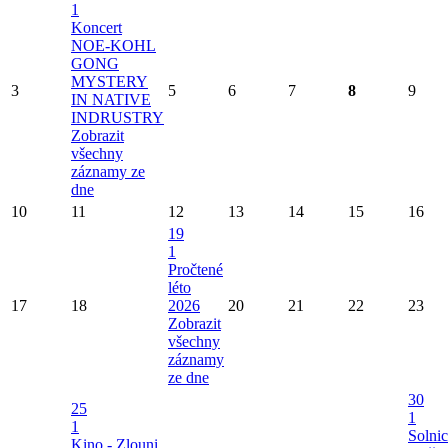
1
Koncert
NOE-KOHL
GONG
MYSTERY
3
5
6
7
8
9
IN NATIVE
INDRUSTRY
Zobrazit
všechny
záznamy ze
dne
10
11
12
13
14
15
16
19
1
Pročtené
léto
17
18
2026
20
21
22
23
Zobrazit
všechny
záznamy
ze dne
30
25
1
1
Solni
Kino - Zlouni