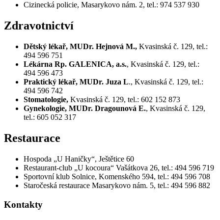
Cizinecká policie, Masarykovo nám. 2, tel.: 974 537 930
Zdravotnictví
Dětský lékař, MUDr. Hejnová M.,
Kvasinská č. 129, tel.:
494 596 751
Lékárna Rp. GALENICA, a.s.
, Kvasinská č. 129, tel.:
494 596 473
Praktický lékař, MUDr. Juza L
., Kvasinská č. 129, tel.:
494 596 742
Stomatologie,
Kvasinská č. 129, tel.: 602 152 873
Gynekologie, MUDr. Dragounová E.
, Kvasinská č. 129,
tel.: 605 052 317
Restaurace
Hospoda „U Haničky“, Ještětice 60
Restaurant-club „U kocoura“ Vašátkova 26, tel.: 494 596 719
Sportovní klub Solnice, Komenského 594, tel.: 494 596 708
Staročeská restaurace Masarykovo nám. 5, tel.: 494 596 882
Kontakty