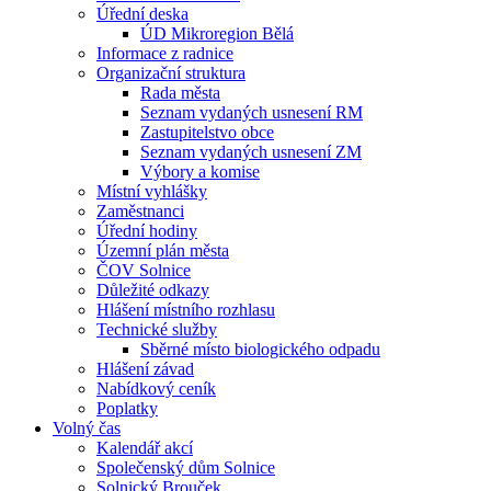
Úřední deska
ÚD Mikroregion Bělá
Informace z radnice
Organizační struktura
Rada města
Seznam vydaných usnesení RM
Zastupitelstvo obce
Seznam vydaných usnesení ZM
Výbory a komise
Místní vyhlášky
Zaměstnanci
Úřední hodiny
Územní plán města
ČOV Solnice
Důležité odkazy
Hlášení místního rozhlasu
Technické služby
Sběrné místo biologického odpadu
Hlášení závad
Nabídkový ceník
Poplatky
Volný čas
Kalendář akcí
Společenský dům Solnice
Solnický Brouček