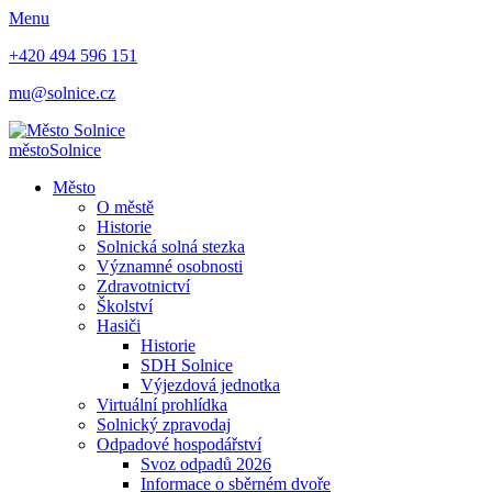
Menu
+420 494 596 151
mu@solnice.cz
město
Solnice
Město
O městě
Historie
Solnická solná stezka
Významné osobnosti
Zdravotnictví
Školství
Hasiči
Historie
SDH Solnice
Výjezdová jednotka
Virtuální prohlídka
Solnický zpravodaj
Odpadové hospodářství
Svoz odpadů 2026
Informace o sběrném dvoře