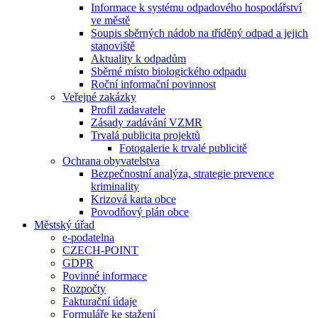
Informace k systému odpadového hospodářství
ve městě
Soupis sběrných nádob na tříděný odpad a jejich
stanoviště
Aktuality k odpadům
Sběrné místo biologického odpadu
Roční informační povinnost
Veřejné zakázky
Profil zadavatele
Zásady zadávání VZMR
Trvalá publicita projektů
Fotogalerie k trvalé publicitě
Ochrana obyvatelstva
Bezpečnostní analýza, strategie prevence
kriminality
Krizová karta obce
Povodňový plán obce
Městský úřad
e-podatelna
CZECH-POINT
GDPR
Povinné informace
Rozpočty
Fakturační údaje
Formuláře ke stažení