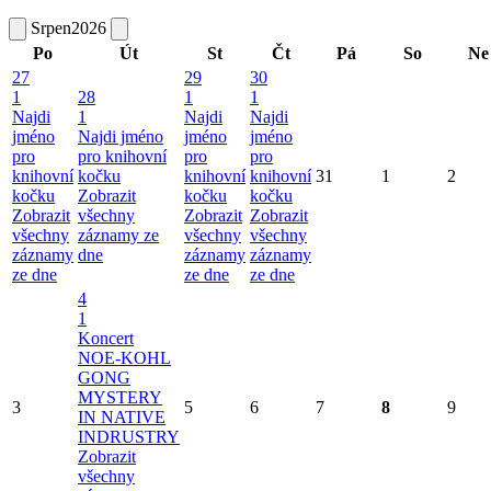
Srpen
2026
Po
Út
St
Čt
Pá
So
Ne
27
29
30
1
28
1
1
Najdi
1
Najdi
Najdi
jméno
Najdi jméno
jméno
jméno
pro
pro knihovní
pro
pro
knihovní
kočku
knihovní
knihovní
31
1
2
kočku
Zobrazit
kočku
kočku
Zobrazit
všechny
Zobrazit
Zobrazit
všechny
záznamy ze
všechny
všechny
záznamy
dne
záznamy
záznamy
ze dne
ze dne
ze dne
4
1
Koncert
NOE-KOHL
GONG
MYSTERY
3
5
6
7
8
9
IN NATIVE
INDRUSTRY
Zobrazit
všechny