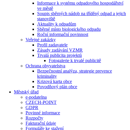
Informace k systému odpadového hospodářství
ve městě
Soupis sběrných nádob na tříděný odpad a jejich
stanoviště
Aktuality k odpadům
Sběrné místo biologického odpadu
Roční informační povinnost
Veřejné zakázky
Profil zadavatele
Zásady zadávání VZMR
Trvalá publicita projektů
Fotogalerie k trvalé publicitě
Ochrana obyvatelstva
Bezpečnostní analýza, strategie prevence
kriminality
Krizová karta obce
Povodňový plán obce
Městský úřad
e-podatelna
CZECH-POINT
GDPR
Povinné informace
Rozpočty
Fakturační údaje
Formuláře ke stažení