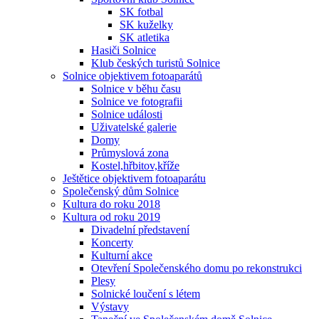
SK fotbal
SK kuželky
SK atletika
Hasiči Solnice
Klub českých turistů Solnice
Solnice objektivem fotoaparátů
Solnice v běhu času
Solnice ve fotografii
Solnice události
Uživatelské galerie
Domy
Průmyslová zona
Kostel,hřbitov,kříže
Ještětice objektivem fotoaparátu
Společenský dům Solnice
Kultura do roku 2018
Kultura od roku 2019
Divadelní představení
Koncerty
Kulturní akce
Otevření Společenského domu po rekonstrukci
Plesy
Solnické loučení s létem
Výstavy