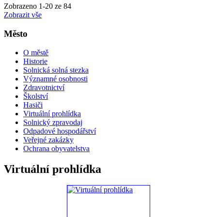
Zobrazeno
1
-
20
ze 84
Zobrazit vše
Město
O městě
Historie
Solnická solná stezka
Významné osobnosti
Zdravotnictví
Školství
Hasiči
Virtuální prohlídka
Solnický zpravodaj
Odpadové hospodářství
Veřejné zakázky
Ochrana obyvatelstva
Virtuální prohlídka