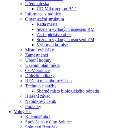
Úřední deska
ÚD Mikroregion Bělá
Informace z radnice
Organizační struktura
Rada města
Seznam vydaných usnesení RM
Zastupitelstvo obce
Seznam vydaných usnesení ZM
Výbory a komise
Místní vyhlášky
Zaměstnanci
Úřední hodiny
Územní plán města
ČOV Solnice
Důležité odkazy
Hlášení místního rozhlasu
Technické služby
Sběrné místo biologického odpadu
Hlášení závad
Nabídkový ceník
Poplatky
Volný čas
Kalendář akcí
Společenský dům Solnice
Solnický Brouček