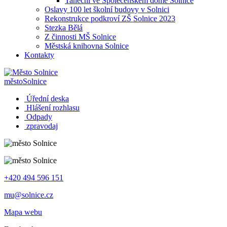
Taneční ve Společenském domě Solnice
Oslavy 100 let školní budovy v Solnici
Rekonstrukce podkroví ZŠ Solnice 2023
Stezka Bělá
Z činnosti MŠ Solnice
Městská knihovna Solnice
Kontakty
město
Solnice
Úřední deska
Hlášení rozhlasu
Odpady
zpravodaj
+420 494 596 151
mu@solnice.cz
Mapa webu