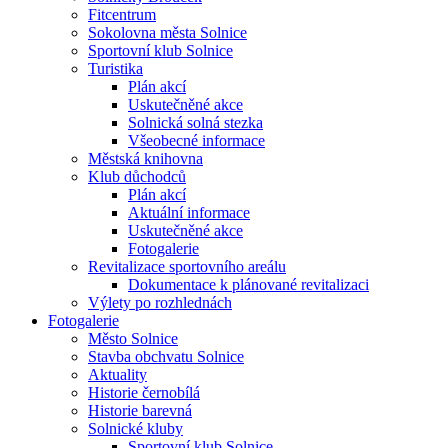
Fitcentrum
Sokolovna města Solnice
Sportovní klub Solnice
Turistika
Plán akcí
Uskutečněné akce
Solnická solná stezka
Všeobecné informace
Městská knihovna
Klub důchodců
Plán akcí
Aktuální informace
Uskutečněné akce
Fotogalerie
Revitalizace sportovního areálu
Dokumentace k plánované revitalizaci
Výlety po rozhlednách
Fotogalerie
Město Solnice
Stavba obchvatu Solnice
Aktuality
Historie černobílá
Historie barevná
Solnické kluby
Sportovní klub Solnice