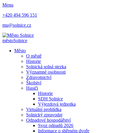
Menu
+420 494 596 151
mu@solnice.cz
město
Solnice
Město
O městě
Historie
Solnická solná stezka
Významné osobnosti
Zdravotnictví
Školství
Hasiči
Historie
SDH Solnice
Výjezdová jednotka
Virtuální prohlídka
Solnický zpravodaj
Odpadové hospodářství
Svoz odpadů 2026
Informace o sběrném dvoře