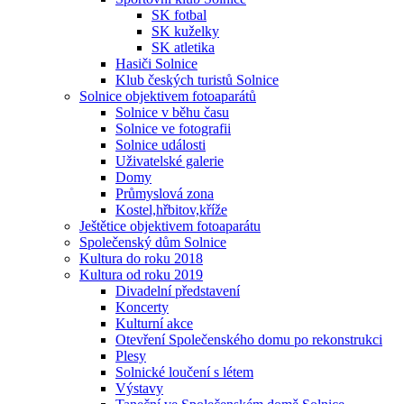
SK fotbal
SK kuželky
SK atletika
Hasiči Solnice
Klub českých turistů Solnice
Solnice objektivem fotoaparátů
Solnice v běhu času
Solnice ve fotografii
Solnice události
Uživatelské galerie
Domy
Průmyslová zona
Kostel,hřbitov,kříže
Ještětice objektivem fotoaparátu
Společenský dům Solnice
Kultura do roku 2018
Kultura od roku 2019
Divadelní představení
Koncerty
Kulturní akce
Otevření Společenského domu po rekonstrukci
Plesy
Solnické loučení s létem
Výstavy