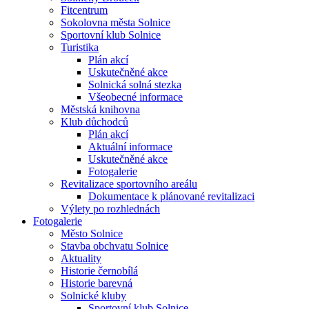
Fitcentrum
Sokolovna města Solnice
Sportovní klub Solnice
Turistika
Plán akcí
Uskutečněné akce
Solnická solná stezka
Všeobecné informace
Městská knihovna
Klub důchodců
Plán akcí
Aktuální informace
Uskutečněné akce
Fotogalerie
Revitalizace sportovního areálu
Dokumentace k plánované revitalizaci
Výlety po rozhlednách
Fotogalerie
Město Solnice
Stavba obchvatu Solnice
Aktuality
Historie černobílá
Historie barevná
Solnické kluby
Sportovní klub Solnice