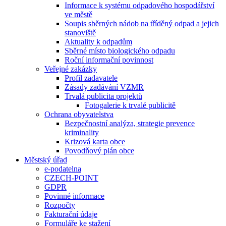
Informace k systému odpadového hospodářství
ve městě
Soupis sběrných nádob na tříděný odpad a jejich
stanoviště
Aktuality k odpadům
Sběrné místo biologického odpadu
Roční informační povinnost
Veřejné zakázky
Profil zadavatele
Zásady zadávání VZMR
Trvalá publicita projektů
Fotogalerie k trvalé publicitě
Ochrana obyvatelstva
Bezpečnostní analýza, strategie prevence
kriminality
Krizová karta obce
Povodňový plán obce
Městský úřad
e-podatelna
CZECH-POINT
GDPR
Povinné informace
Rozpočty
Fakturační údaje
Formuláře ke stažení