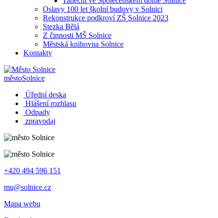
Taneční ve Společenském domě Solnice
Oslavy 100 let školní budovy v Solnici
Rekonstrukce podkroví ZŠ Solnice 2023
Stezka Bělá
Z činnosti MŠ Solnice
Městská knihovna Solnice
Kontakty
město
Solnice
Úřední deska
Hlášení rozhlasu
Odpady
zpravodaj
+420 494 596 151
mu@solnice.cz
Mapa webu