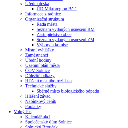
Úřední deska
ÚD Mikroregion Bělá
Informace z radnice
Organizační struktura
Rada města
Seznam vydaných usnesení RM
Zastupitelstvo obce
Seznam vydaných usnesení ZM
Výbory a komise
Místní vyhlášky
Zaměstnanci
Úřední hodiny
Územní plán města
ČOV Solnice
Důležité odkazy
Hlášení místního rozhlasu
Technické služby
Sběrné místo biologického odpadu
Hlášení závad
Nabídkový ceník
Poplatky
Volný čas
Kalendář akcí
Společenský dům Solnice
Solnický Brouček