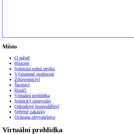
Město
O městě
Historie
Solnická solná stezka
Významné osobnosti
Zdravotnictví
Školství
Hasiči
Virtuální prohlídka
Solnický zpravodaj
Odpadové hospodářství
Veřejné zakázky
Ochrana obyvatelstva
Virtuální prohlídka