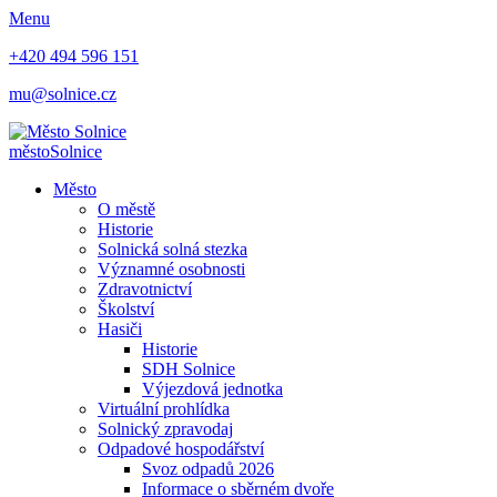
Menu
+420 494 596 151
mu@solnice.cz
město
Solnice
Město
O městě
Historie
Solnická solná stezka
Významné osobnosti
Zdravotnictví
Školství
Hasiči
Historie
SDH Solnice
Výjezdová jednotka
Virtuální prohlídka
Solnický zpravodaj
Odpadové hospodářství
Svoz odpadů 2026
Informace o sběrném dvoře