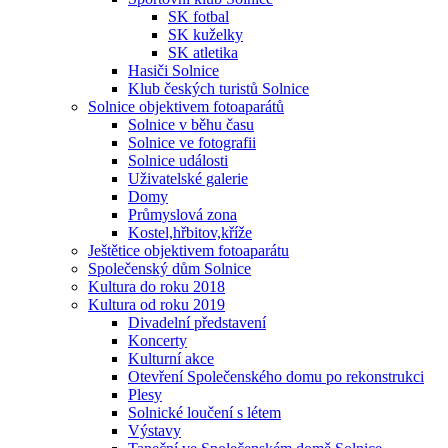
SK fotbal
SK kuželky
SK atletika
Hasiči Solnice
Klub českých turistů Solnice
Solnice objektivem fotoaparátů
Solnice v běhu času
Solnice ve fotografii
Solnice události
Uživatelské galerie
Domy
Průmyslová zona
Kostel,hřbitov,kříže
Ještětice objektivem fotoaparátu
Společenský dům Solnice
Kultura do roku 2018
Kultura od roku 2019
Divadelní představení
Koncerty
Kulturní akce
Otevření Společenského domu po rekonstrukci
Plesy
Solnické loučení s létem
Výstavy