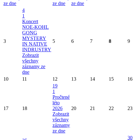
ze dne
ze dne
ze dne
4
1
Koncert
NOE-KOHL
GONG
MYSTERY
3
5
6
7
8
9
IN NATIVE
INDRUSTRY
Zobrazit
všechny
záznamy ze
dne
10
11
12
13
14
15
16
19
1
Pročtené
léto
17
18
2026
20
21
22
23
Zobrazit
všechny
záznamy
ze dne
30