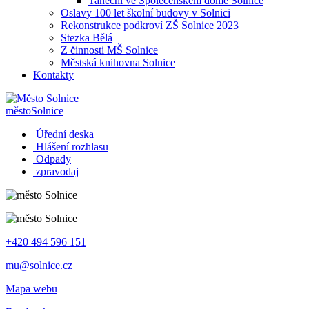
Taneční ve Společenském domě Solnice
Oslavy 100 let školní budovy v Solnici
Rekonstrukce podkroví ZŠ Solnice 2023
Stezka Bělá
Z činnosti MŠ Solnice
Městská knihovna Solnice
Kontakty
město
Solnice
Úřední deska
Hlášení rozhlasu
Odpady
zpravodaj
+420 494 596 151
mu@solnice.cz
Mapa webu