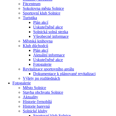
Fitcentrum
Sokolovna města Solnice
Sportovní klub Solnice
Turistika
Plán akcí
Uskutečněné akce
Solnická solná stezka
Všeobecné informace
Městská knihovna
Klub důchodců
Plán akcí
Aktuální informace
Uskutečněné akce
Fotogalerie
Revitalizace sportovního areálu
Dokumentace k plánované revitalizaci
Výlety po rozhlednách
Fotogalerie
Město Solnice
Stavba obchvatu Solnice
Aktuality
Historie černobílá
Historie barevná
Solnické kluby
Sportovní klub Solnice