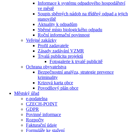
Informace k systému odpadového hospodářství
ve městě
Soupis sběrných nádob na tříděný odpad a jejich
stanoviště
Aktuality k odpadům
Sběrné místo biologického odpadu
Roční informační povinnost
Veřejné zakázky
Profil zadavatele
Zásady zadávání VZMR
Trvalá publicita projektů
Fotogalerie k trvalé publicitě
Ochrana obyvatelstva
Bezpečnostní analýza, strategie prevence
kriminality
Krizová karta obce
Povodňový plán obce
Městský úřad
e-podatelna
CZECH-POINT
GDPR
Povinné informace
Rozpočty
Fakturační údaje
Formuláře ke stažení