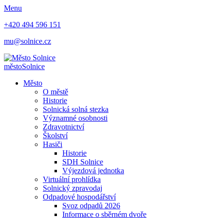
Menu
+420 494 596 151
mu@solnice.cz
město
Solnice
Město
O městě
Historie
Solnická solná stezka
Významné osobnosti
Zdravotnictví
Školství
Hasiči
Historie
SDH Solnice
Výjezdová jednotka
Virtuální prohlídka
Solnický zpravodaj
Odpadové hospodářství
Svoz odpadů 2026
Informace o sběrném dvoře