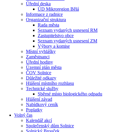
Úřední deska
ÚD Mikroregion Bělá
Informace z radnice
Organizační struktura
Rada města
Seznam vydaných usnesení RM
Zastupitelstvo obce
Seznam vydaných usnesení ZM
Výbory a komise
Místní vyhlášky
Zaměstnanci
Úřední hodiny
Územní plán města
ČOV Solnice
Důležité odkazy
Hlášení místního rozhlasu
Technické služby
Sběrné místo biologického odpadu
Hlášení závad
Nabídkový ceník
Poplatky
Volný čas
Kalendář akcí
Společenský dům Solnice
Solnický Brouček