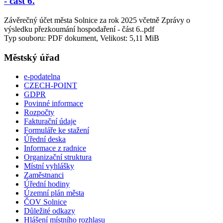
- část 6.
Závěrečný účet města Solnice za rok 2025 včetně Zprávy o
výsledku přezkoumání hospodaření - část 6..pdf
Typ souboru: PDF dokument, Velikost: 5,11 MiB
Městský úřad
e-podatelna
CZECH-POINT
GDPR
Povinné informace
Rozpočty
Fakturační údaje
Formuláře ke stažení
Úřední deska
Informace z radnice
Organizační struktura
Místní vyhlášky
Zaměstnanci
Úřední hodiny
Územní plán města
ČOV Solnice
Důležité odkazy
Hlášení místního rozhlasu