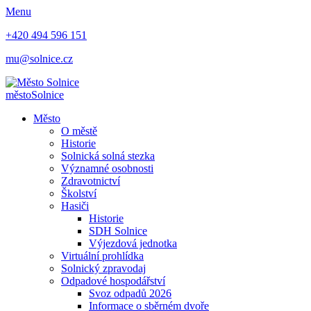
Menu
+420 494 596 151
mu@solnice.cz
město
Solnice
Město
O městě
Historie
Solnická solná stezka
Významné osobnosti
Zdravotnictví
Školství
Hasiči
Historie
SDH Solnice
Výjezdová jednotka
Virtuální prohlídka
Solnický zpravodaj
Odpadové hospodářství
Svoz odpadů 2026
Informace o sběrném dvoře