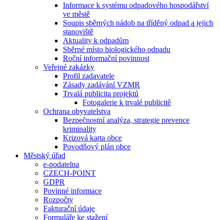
Informace k systému odpadového hospodářství
ve městě
Soupis sběrných nádob na tříděný odpad a jejich
stanoviště
Aktuality k odpadům
Sběrné místo biologického odpadu
Roční informační povinnost
Veřejné zakázky
Profil zadavatele
Zásady zadávání VZMR
Trvalá publicita projektů
Fotogalerie k trvalé publicitě
Ochrana obyvatelstva
Bezpečnostní analýza, strategie prevence
kriminality
Krizová karta obce
Povodňový plán obce
Městský úřad
e-podatelna
CZECH-POINT
GDPR
Povinné informace
Rozpočty
Fakturační údaje
Formuláře ke stažení