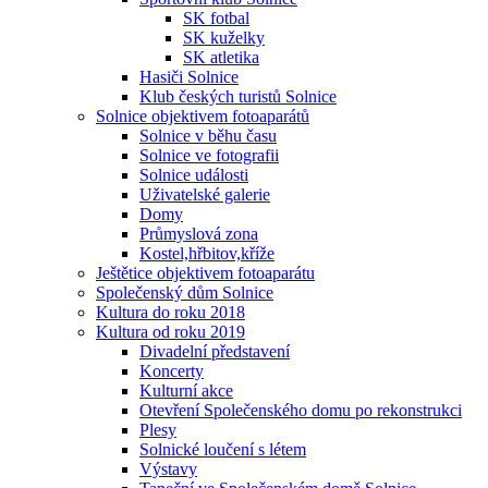
SK fotbal
SK kuželky
SK atletika
Hasiči Solnice
Klub českých turistů Solnice
Solnice objektivem fotoaparátů
Solnice v běhu času
Solnice ve fotografii
Solnice události
Uživatelské galerie
Domy
Průmyslová zona
Kostel,hřbitov,kříže
Ještětice objektivem fotoaparátu
Společenský dům Solnice
Kultura do roku 2018
Kultura od roku 2019
Divadelní představení
Koncerty
Kulturní akce
Otevření Společenského domu po rekonstrukci
Plesy
Solnické loučení s létem
Výstavy