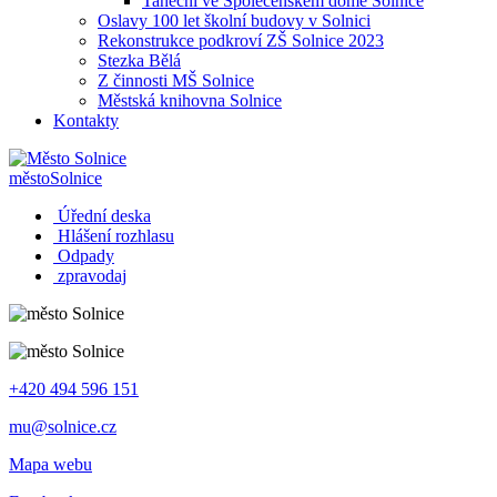
Taneční ve Společenském domě Solnice
Oslavy 100 let školní budovy v Solnici
Rekonstrukce podkroví ZŠ Solnice 2023
Stezka Bělá
Z činnosti MŠ Solnice
Městská knihovna Solnice
Kontakty
město
Solnice
Úřední deska
Hlášení rozhlasu
Odpady
zpravodaj
+420 494 596 151
mu@solnice.cz
Mapa webu