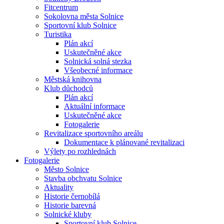
Fitcentrum
Sokolovna města Solnice
Sportovní klub Solnice
Turistika
Plán akcí
Uskutečněné akce
Solnická solná stezka
Všeobecné informace
Městská knihovna
Klub důchodců
Plán akcí
Aktuální informace
Uskutečněné akce
Fotogalerie
Revitalizace sportovního areálu
Dokumentace k plánované revitalizaci
Výlety po rozhlednách
Fotogalerie
Město Solnice
Stavba obchvatu Solnice
Aktuality
Historie černobílá
Historie barevná
Solnické kluby
Sportovní klub Solnice