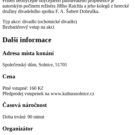
Příběh neobyčejně obyčejného partnerského propletence je
autorským počinem režiséra Jiřího Raichla a jeho kolegů z herecké
družiny divadelního spolku F. A. Šubert Dobruška.
Typ akce: divadlo (ochotnické divadlo)
Bezbariérový vstup na akci
Další informace
Adresa místa konání
Společenský dům, Solnice, 51701
Cena
Plné vstupné: 160 Kč
Předprodej vstupenek na www.kulturasolnice.cz
Časová náročnost
Doba trvání: 90 minut
Organizátor