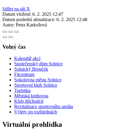
Sdílet na síti X
Datum vložení:
6. 2. 2025 12:47
Datum poslední aktualizace:
6. 2. 2025 12:48
Autor:
Petra Karkošová
Volný čas
Kalendář akcí
Společenský dům Solnice
Solnický Brouček
Fitcentrum
Sokolovna města Solnice
Sportovní klub Solnice
Turistika
Městská knihovna
Klub důchodců
Revitalizace sportovního areálu
Výlety po rozhlednách
Virtuální prohlídka