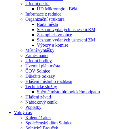
Úřední deska
ÚD Mikroregion Bělá
Informace z radnice
Organizační struktura
Rada města
Seznam vydaných usnesení RM
Zastupitelstvo obce
Seznam vydaných usnesení ZM
Výbory a komise
Místní vyhlášky
Zaměstnanci
Úřední hodiny
Územní plán města
ČOV Solnice
Důležité odkazy
Hlášení místního rozhlasu
Technické služby
Sběrné místo biologického odpadu
Hlášení závad
Nabídkový ceník
Poplatky
Volný čas
Kalendář akcí
Společenský dům Solnice
Solnický Brouček