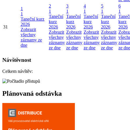
2
3
4
5
6
1
1
1
1
1
1
1
Taneční
Taneční
Taneční
Taneční
Taneč
Taneční kurz
kurz
kurz
kurz
kurz
kurz
2026
31
2026
2026
2026
2026
2026
Zobrazit
Zobrazit
Zobrazit
Zobrazit
Zobrazit
Zobraz
všechny
všechny
všechny
všechny
všechny
všech
záznamy ze
záznamy
záznamy
záznamy
záznamy
zázna
dne
ze dne
ze dne
ze dne
ze dne
ze dn
Návštěvnost
Celkem návštěv:
Plánovaná odstávka