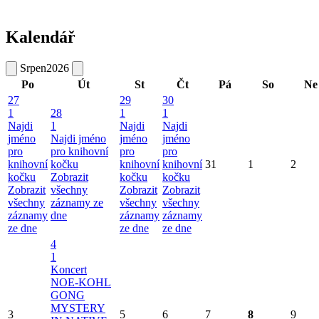
Kalendář
Srpen
2026
Po
Út
St
Čt
Pá
So
Ne
27
29
30
1
28
1
1
Najdi
1
Najdi
Najdi
jméno
Najdi jméno
jméno
jméno
pro
pro knihovní
pro
pro
knihovní
kočku
knihovní
knihovní
31
1
2
kočku
Zobrazit
kočku
kočku
Zobrazit
všechny
Zobrazit
Zobrazit
všechny
záznamy ze
všechny
všechny
záznamy
dne
záznamy
záznamy
ze dne
ze dne
ze dne
4
1
Koncert
NOE-KOHL
GONG
MYSTERY
3
5
6
7
8
9