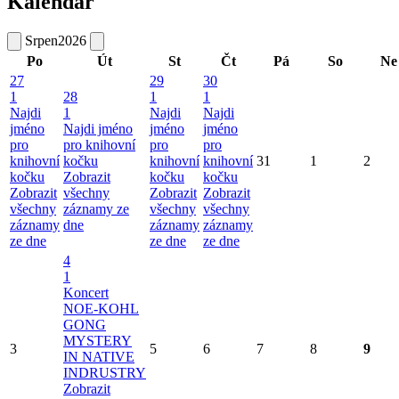
Kalendář
Srpen
2026
Po
Út
St
Čt
Pá
So
Ne
27
29
30
1
28
1
1
Najdi
1
Najdi
Najdi
jméno
Najdi jméno
jméno
jméno
pro
pro knihovní
pro
pro
knihovní
kočku
knihovní
knihovní
31
1
2
kočku
Zobrazit
kočku
kočku
Zobrazit
všechny
Zobrazit
Zobrazit
všechny
záznamy ze
všechny
všechny
záznamy
dne
záznamy
záznamy
ze dne
ze dne
ze dne
4
1
Koncert
NOE-KOHL
GONG
MYSTERY
3
5
6
7
8
9
IN NATIVE
INDRUSTRY
Zobrazit