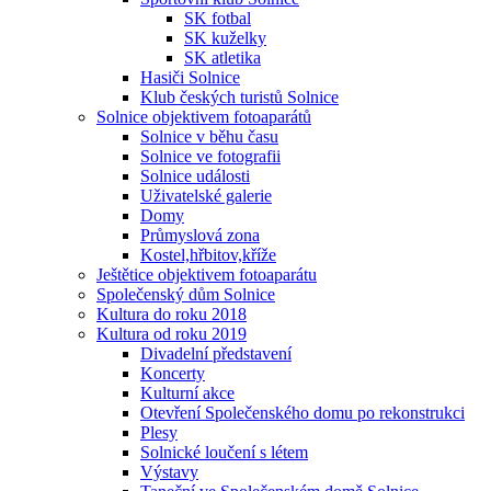
SK fotbal
SK kuželky
SK atletika
Hasiči Solnice
Klub českých turistů Solnice
Solnice objektivem fotoaparátů
Solnice v běhu času
Solnice ve fotografii
Solnice události
Uživatelské galerie
Domy
Průmyslová zona
Kostel,hřbitov,kříže
Ještětice objektivem fotoaparátu
Společenský dům Solnice
Kultura do roku 2018
Kultura od roku 2019
Divadelní představení
Koncerty
Kulturní akce
Otevření Společenského domu po rekonstrukci
Plesy
Solnické loučení s létem
Výstavy