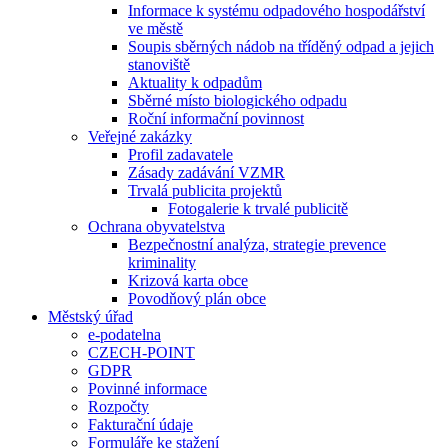
Informace k systému odpadového hospodářství
ve městě
Soupis sběrných nádob na tříděný odpad a jejich
stanoviště
Aktuality k odpadům
Sběrné místo biologického odpadu
Roční informační povinnost
Veřejné zakázky
Profil zadavatele
Zásady zadávání VZMR
Trvalá publicita projektů
Fotogalerie k trvalé publicitě
Ochrana obyvatelstva
Bezpečnostní analýza, strategie prevence
kriminality
Krizová karta obce
Povodňový plán obce
Městský úřad
e-podatelna
CZECH-POINT
GDPR
Povinné informace
Rozpočty
Fakturační údaje
Formuláře ke stažení