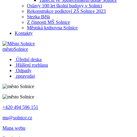
Taneční ve Společenském domě Solnice
Oslavy 100 let školní budovy v Solnici
Rekonstrukce podkroví ZŠ Solnice 2023
Stezka Bělá
Z činnosti MŠ Solnice
Městská knihovna Solnice
Kontakty
město
Solnice
Úřední deska
Hlášení rozhlasu
Odpady
zpravodaj
+420 494 596 151
mu@solnice.cz
Mapa webu