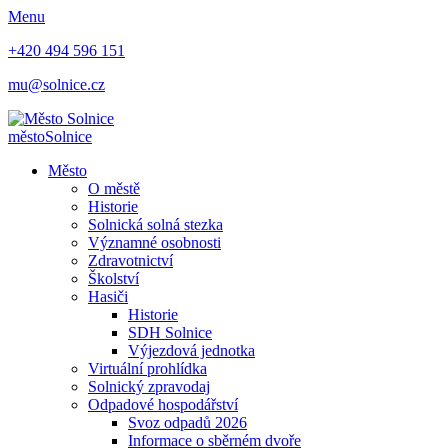
Menu
+420 494 596 151
mu@solnice.cz
město
Solnice
Město
O městě
Historie
Solnická solná stezka
Významné osobnosti
Zdravotnictví
Školství
Hasiči
Historie
SDH Solnice
Výjezdová jednotka
Virtuální prohlídka
Solnický zpravodaj
Odpadové hospodářství
Svoz odpadů 2026
Informace o sběrném dvoře