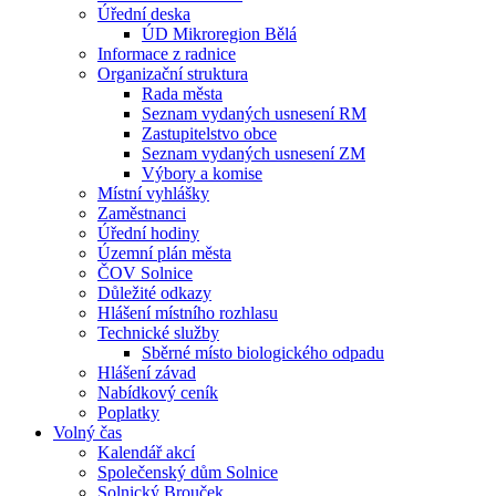
Úřední deska
ÚD Mikroregion Bělá
Informace z radnice
Organizační struktura
Rada města
Seznam vydaných usnesení RM
Zastupitelstvo obce
Seznam vydaných usnesení ZM
Výbory a komise
Místní vyhlášky
Zaměstnanci
Úřední hodiny
Územní plán města
ČOV Solnice
Důležité odkazy
Hlášení místního rozhlasu
Technické služby
Sběrné místo biologického odpadu
Hlášení závad
Nabídkový ceník
Poplatky
Volný čas
Kalendář akcí
Společenský dům Solnice
Solnický Brouček