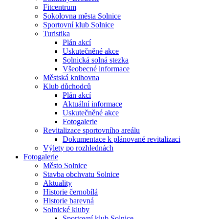
Fitcentrum
Sokolovna města Solnice
Sportovní klub Solnice
Turistika
Plán akcí
Uskutečněné akce
Solnická solná stezka
Všeobecné informace
Městská knihovna
Klub důchodců
Plán akcí
Aktuální informace
Uskutečněné akce
Fotogalerie
Revitalizace sportovního areálu
Dokumentace k plánované revitalizaci
Výlety po rozhlednách
Fotogalerie
Město Solnice
Stavba obchvatu Solnice
Aktuality
Historie černobílá
Historie barevná
Solnické kluby
Sportovní klub Solnice