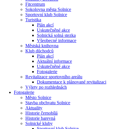
Fitcentrum
Sokolovna města Solnice
Sportovní klub Solnice
Turistika
Plán akcí
Uskutečněné akce
Solnická solná stezka
Všeobecné informace
Městská knihovna
Klub důchodců
Plán akcí
Aktuální informace
Uskutečněné akce
Fotogalerie
Revitalizace sportovního areálu
Dokumentace k plánované revitalizaci
Výlety po rozhlednách
Fotogalerie
Město Solnice
Stavba obchvatu Solnice
Aktuality
Historie černobílá
Historie barevná
Solnické kluby
Sportovní klub Solnice