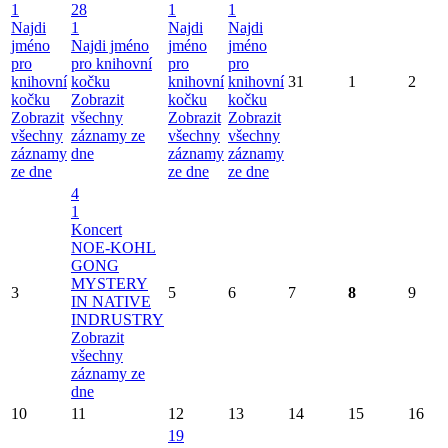
1
28
1
1
Najdi
1
Najdi
Najdi
jméno
Najdi jméno
jméno
jméno
pro
pro knihovní
pro
pro
knihovní
kočku
knihovní
knihovní
31
1
2
kočku
Zobrazit
kočku
kočku
Zobrazit
všechny
Zobrazit
Zobrazit
všechny
záznamy ze
všechny
všechny
záznamy
dne
záznamy
záznamy
ze dne
ze dne
ze dne
4
1
Koncert
NOE-KOHL
GONG
MYSTERY
3
5
6
7
8
9
IN NATIVE
INDRUSTRY
Zobrazit
všechny
záznamy ze
dne
10
11
12
13
14
15
16
19