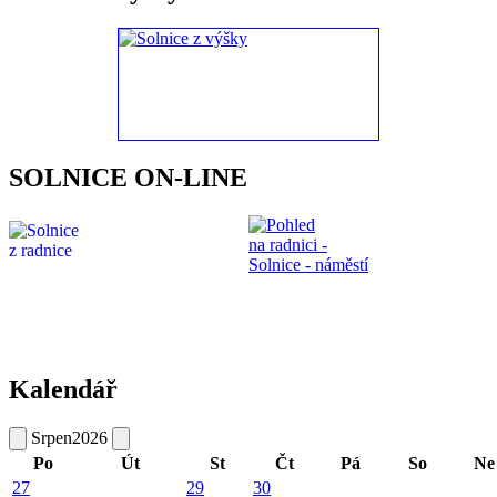
SOLNICE ON-LINE
Kalendář
Srpen
2026
Po
Út
St
Čt
Pá
So
Ne
27
29
30