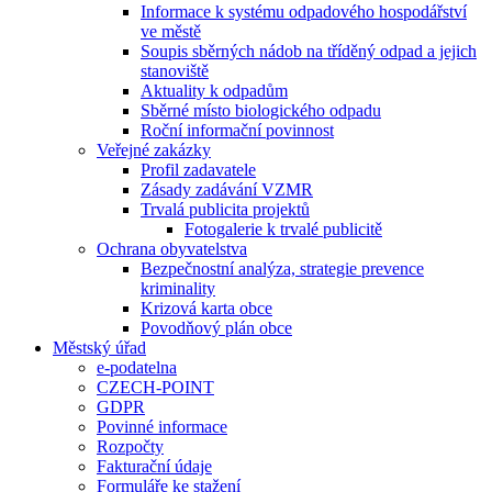
Informace k systému odpadového hospodářství
ve městě
Soupis sběrných nádob na tříděný odpad a jejich
stanoviště
Aktuality k odpadům
Sběrné místo biologického odpadu
Roční informační povinnost
Veřejné zakázky
Profil zadavatele
Zásady zadávání VZMR
Trvalá publicita projektů
Fotogalerie k trvalé publicitě
Ochrana obyvatelstva
Bezpečnostní analýza, strategie prevence
kriminality
Krizová karta obce
Povodňový plán obce
Městský úřad
e-podatelna
CZECH-POINT
GDPR
Povinné informace
Rozpočty
Fakturační údaje
Formuláře ke stažení