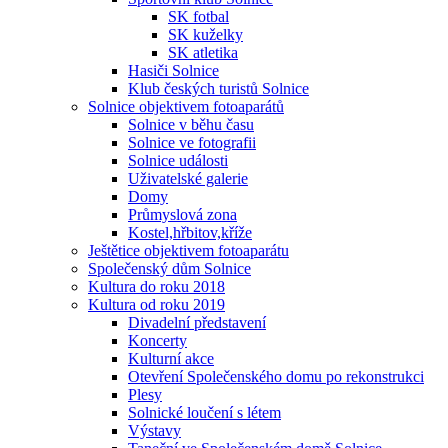
SK fotbal
SK kuželky
SK atletika
Hasiči Solnice
Klub českých turistů Solnice
Solnice objektivem fotoaparátů
Solnice v běhu času
Solnice ve fotografii
Solnice události
Uživatelské galerie
Domy
Průmyslová zona
Kostel,hřbitov,kříže
Ještětice objektivem fotoaparátu
Společenský dům Solnice
Kultura do roku 2018
Kultura od roku 2019
Divadelní představení
Koncerty
Kulturní akce
Otevření Společenského domu po rekonstrukci
Plesy
Solnické loučení s létem
Výstavy