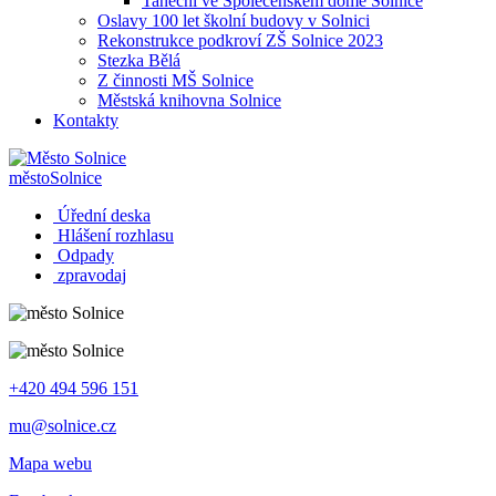
Taneční ve Společenském domě Solnice
Oslavy 100 let školní budovy v Solnici
Rekonstrukce podkroví ZŠ Solnice 2023
Stezka Bělá
Z činnosti MŠ Solnice
Městská knihovna Solnice
Kontakty
město
Solnice
Úřední deska
Hlášení rozhlasu
Odpady
zpravodaj
+420 494 596 151
mu@solnice.cz
Mapa webu