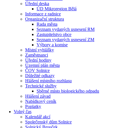
Úřední deska
ÚD Mikroregion Bělá
Informace z radnice
Organizační struktura
Rada města
Seznam vydaných usnesení RM
Zastupitelstvo obce
Seznam vydaných usnesení ZM
Výbory a komise
Místní vyhlášky
Zaměstnanci
Úřední hodiny
Územní plán města
ČOV Solnice
Důležité odkazy
Hlášení místního rozhlasu
Technické služby
Sběrné místo biologického odpadu
Hlášení závad
Nabídkový ceník
Poplatky
Volný čas
Kalendář akcí
Společenský dům Solnice
Solnický Brouček