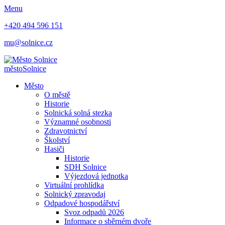
Menu
+420 494 596 151
mu@solnice.cz
město
Solnice
Město
O městě
Historie
Solnická solná stezka
Významné osobnosti
Zdravotnictví
Školství
Hasiči
Historie
SDH Solnice
Výjezdová jednotka
Virtuální prohlídka
Solnický zpravodaj
Odpadové hospodářství
Svoz odpadů 2026
Informace o sběrném dvoře