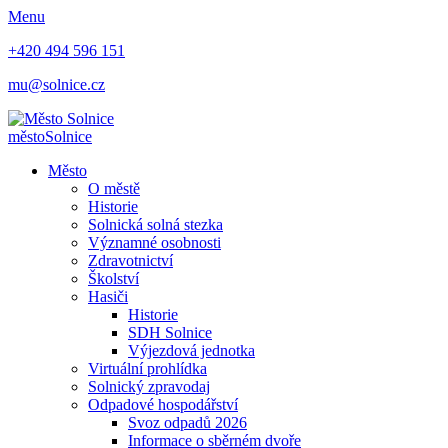
Menu
+420 494 596 151
mu@solnice.cz
město
Solnice
Město
O městě
Historie
Solnická solná stezka
Významné osobnosti
Zdravotnictví
Školství
Hasiči
Historie
SDH Solnice
Výjezdová jednotka
Virtuální prohlídka
Solnický zpravodaj
Odpadové hospodářství
Svoz odpadů 2026
Informace o sběrném dvoře