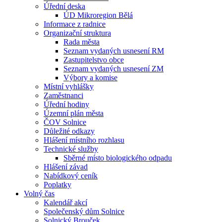
Úřední deska
ÚD Mikroregion Bělá
Informace z radnice
Organizační struktura
Rada města
Seznam vydaných usnesení RM
Zastupitelstvo obce
Seznam vydaných usnesení ZM
Výbory a komise
Místní vyhlášky
Zaměstnanci
Úřední hodiny
Územní plán města
ČOV Solnice
Důležité odkazy
Hlášení místního rozhlasu
Technické služby
Sběrné místo biologického odpadu
Hlášení závad
Nabídkový ceník
Poplatky
Volný čas
Kalendář akcí
Společenský dům Solnice
Solnický Brouček