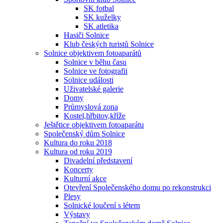
SK fotbal
SK kuželky
SK atletika
Hasiči Solnice
Klub českých turistů Solnice
Solnice objektivem fotoaparátů
Solnice v běhu času
Solnice ve fotografii
Solnice události
Uživatelské galerie
Domy
Průmyslová zona
Kostel,hřbitov,kříže
Ještětice objektivem fotoaparátu
Společenský dům Solnice
Kultura do roku 2018
Kultura od roku 2019
Divadelní představení
Koncerty
Kulturní akce
Otevření Společenského domu po rekonstrukci
Plesy
Solnické loučení s létem
Výstavy