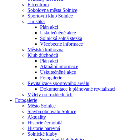
Fitcentrum
Sokolovna města Solnice
Sportovní klub Solnice
Turistika
Plán akcí
Uskutečněné akce
Solnická solná stezka
Všeobecné informace
Městská knihovna
Klub důchodců
Plán akcí
Aktuální informace
Uskutečněné akce
Fotogalerie
Revitalizace sportovního areálu
Dokumentace k plánované revitalizaci
Výlety po rozhlednách
Fotogalerie
Město Solnice
Stavba obchvatu Solnice
Aktuality
Historie černobílá
Historie barevná
Solnické kluby
Sportovní klub Solnice