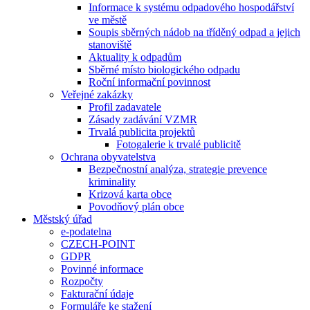
Informace k systému odpadového hospodářství
ve městě
Soupis sběrných nádob na tříděný odpad a jejich
stanoviště
Aktuality k odpadům
Sběrné místo biologického odpadu
Roční informační povinnost
Veřejné zakázky
Profil zadavatele
Zásady zadávání VZMR
Trvalá publicita projektů
Fotogalerie k trvalé publicitě
Ochrana obyvatelstva
Bezpečnostní analýza, strategie prevence
kriminality
Krizová karta obce
Povodňový plán obce
Městský úřad
e-podatelna
CZECH-POINT
GDPR
Povinné informace
Rozpočty
Fakturační údaje
Formuláře ke stažení