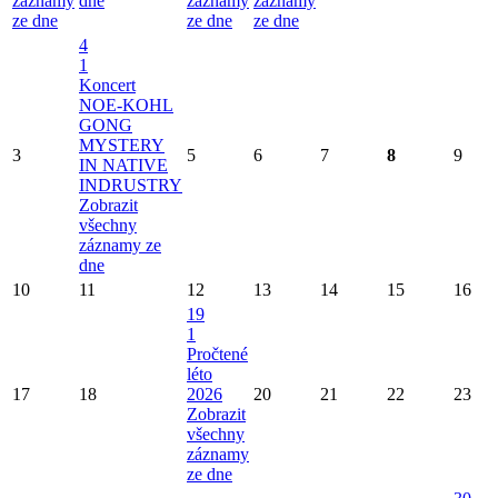
záznamy
dne
záznamy
záznamy
ze dne
ze dne
ze dne
4
1
Koncert
NOE-KOHL
GONG
MYSTERY
3
5
6
7
8
9
IN NATIVE
INDRUSTRY
Zobrazit
všechny
záznamy ze
dne
10
11
12
13
14
15
16
19
1
Pročtené
léto
17
18
2026
20
21
22
23
Zobrazit
všechny
záznamy
ze dne