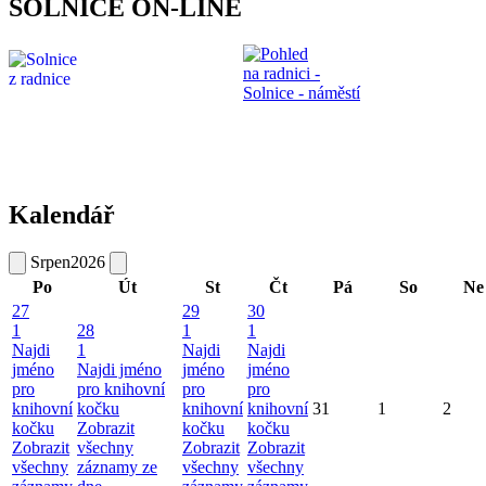
SOLNICE ON-LINE
Kalendář
Srpen
2026
Po
Út
St
Čt
Pá
So
Ne
27
29
30
1
28
1
1
Najdi
1
Najdi
Najdi
jméno
Najdi jméno
jméno
jméno
pro
pro knihovní
pro
pro
knihovní
kočku
knihovní
knihovní
31
1
2
kočku
Zobrazit
kočku
kočku
Zobrazit
všechny
Zobrazit
Zobrazit
všechny
záznamy ze
všechny
všechny