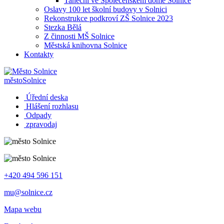
Taneční ve Společenském domě Solnice
Oslavy 100 let školní budovy v Solnici
Rekonstrukce podkroví ZŠ Solnice 2023
Stezka Bělá
Z činnosti MŠ Solnice
Městská knihovna Solnice
Kontakty
město
Solnice
Úřední deska
Hlášení rozhlasu
Odpady
zpravodaj
+420 494 596 151
mu@solnice.cz
Mapa webu