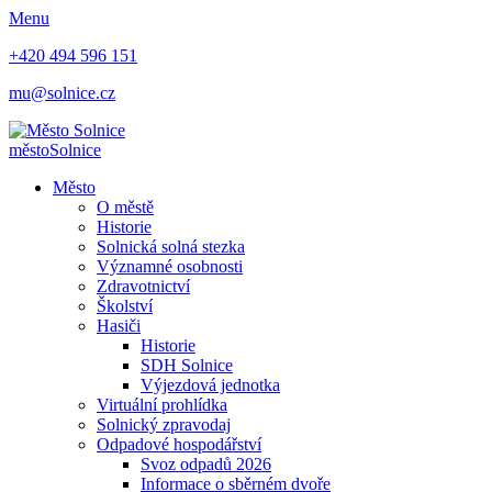
Menu
+420 494 596 151
mu@solnice.cz
město
Solnice
Město
O městě
Historie
Solnická solná stezka
Významné osobnosti
Zdravotnictví
Školství
Hasiči
Historie
SDH Solnice
Výjezdová jednotka
Virtuální prohlídka
Solnický zpravodaj
Odpadové hospodářství
Svoz odpadů 2026
Informace o sběrném dvoře