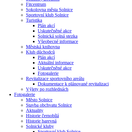
Fitcentrum
Sokolovna města Solnice
Sportovní klub Solnice
Turistika
Plán akcí
Uskutečněné akce
Solnická solná stezka
Všeobecné informace
Městská knihovna
Klub důchodců
Plán akcí
Aktuální informace
Uskutečněné akce
Fotogalerie
Revitalizace sportovního areálu
Dokumentace k plánované revitalizaci
Výlety po rozhlednách
Fotogalerie
Město Solnice
Stavba obchvatu Solnice
Aktuality
Historie černobílá
Historie barevná
Solnické kluby
Sportovní klub Solnice