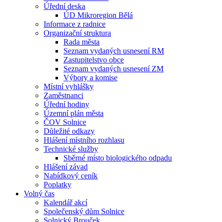
Úřední deska
ÚD Mikroregion Bělá
Informace z radnice
Organizační struktura
Rada města
Seznam vydaných usnesení RM
Zastupitelstvo obce
Seznam vydaných usnesení ZM
Výbory a komise
Místní vyhlášky
Zaměstnanci
Úřední hodiny
Územní plán města
ČOV Solnice
Důležité odkazy
Hlášení místního rozhlasu
Technické služby
Sběrné místo biologického odpadu
Hlášení závad
Nabídkový ceník
Poplatky
Volný čas
Kalendář akcí
Společenský dům Solnice
Solnický Brouček