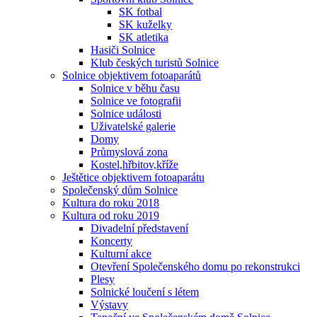
SK fotbal
SK kuželky
SK atletika
Hasiči Solnice
Klub českých turistů Solnice
Solnice objektivem fotoaparátů
Solnice v běhu času
Solnice ve fotografii
Solnice události
Uživatelské galerie
Domy
Průmyslová zona
Kostel,hřbitov,kříže
Ještětice objektivem fotoaparátu
Společenský dům Solnice
Kultura do roku 2018
Kultura od roku 2019
Divadelní představení
Koncerty
Kulturní akce
Otevření Společenského domu po rekonstrukci
Plesy
Solnické loučení s létem
Výstavy