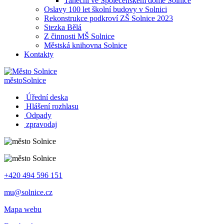
Taneční ve Společenském domě Solnice
Oslavy 100 let školní budovy v Solnici
Rekonstrukce podkroví ZŠ Solnice 2023
Stezka Bělá
Z činnosti MŠ Solnice
Městská knihovna Solnice
Kontakty
město
Solnice
Úřední deska
Hlášení rozhlasu
Odpady
zpravodaj
+420 494 596 151
mu@solnice.cz
Mapa webu