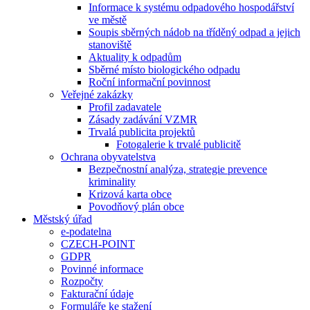
Informace k systému odpadového hospodářství
ve městě
Soupis sběrných nádob na tříděný odpad a jejich
stanoviště
Aktuality k odpadům
Sběrné místo biologického odpadu
Roční informační povinnost
Veřejné zakázky
Profil zadavatele
Zásady zadávání VZMR
Trvalá publicita projektů
Fotogalerie k trvalé publicitě
Ochrana obyvatelstva
Bezpečnostní analýza, strategie prevence
kriminality
Krizová karta obce
Povodňový plán obce
Městský úřad
e-podatelna
CZECH-POINT
GDPR
Povinné informace
Rozpočty
Fakturační údaje
Formuláře ke stažení