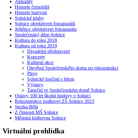
Aktuality
Historie černobílá
Historie barevná
Solnické kluby
Solnice objektivem fotoaparátů
Ještětice objektivem fotoaparátu
Společenský dům Solnice
Kultura do roku 2018
Kultura od roku 2019
Divadelní představení
Koncerty
Kulturní akce
Otevření Společenského domu po rekonstrukci
Plesy
Solnické loučení s létem
Výstavy
Taneční ve Společenském domě Solnice
Oslavy 100 let školní budovy v Solnici
Rekonstrukce podkroví ZŠ Solnice 2023
Stezka Bělá
Z činnosti MŠ Solnice
Městská knihovna Solnice
Virtuální prohlídka