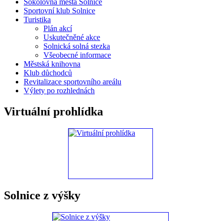
Sokolovna města Solnice
Sportovní klub Solnice
Turistika
Plán akcí
Uskutečněné akce
Solnická solná stezka
Všeobecné informace
Městská knihovna
Klub důchodců
Revitalizace sportovního areálu
Výlety po rozhlednách
Virtuální prohlídka
Solnice z výšky