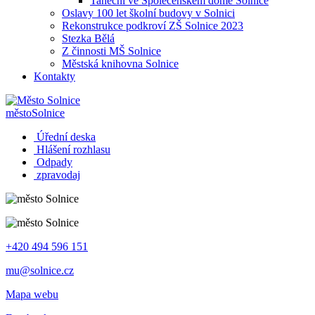
Taneční ve Společenském domě Solnice
Oslavy 100 let školní budovy v Solnici
Rekonstrukce podkroví ZŠ Solnice 2023
Stezka Bělá
Z činnosti MŠ Solnice
Městská knihovna Solnice
Kontakty
město
Solnice
Úřední deska
Hlášení rozhlasu
Odpady
zpravodaj
+420 494 596 151
mu@solnice.cz
Mapa webu