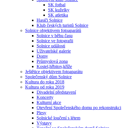
SK fotbal
SK kuželky
SK atletika
Hasiči Solnice
Klub českých turistů Solnice
Solnice objektivem fotoaparátů
Solnice v běhu času
Solnice ve fotografii
Solnice události
Uživatelské galerie
Domy
Průmyslová zona
Kostel,hřbitov,kříže
Ještětice objektivem fotoaparátu
Společenský dům Solnice
Kultura do roku 2018
Kultura od roku 2019
Divadelní představení
Koncerty
Kulturní akce
Otevření Společenského domu po rekonstrukci
Plesy
Solnické loučení s létem
Výstavy