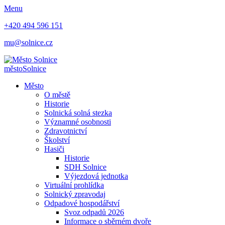
Menu
+420 494 596 151
mu@solnice.cz
město
Solnice
Město
O městě
Historie
Solnická solná stezka
Významné osobnosti
Zdravotnictví
Školství
Hasiči
Historie
SDH Solnice
Výjezdová jednotka
Virtuální prohlídka
Solnický zpravodaj
Odpadové hospodářství
Svoz odpadů 2026
Informace o sběrném dvoře