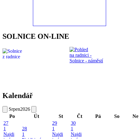
SOLNICE ON-LINE
Kalendář
Srpen
2026
Po
Út
St
Čt
Pá
So
Ne
27
29
30
1
28
1
1
Najdi
1
Najdi
Najdi