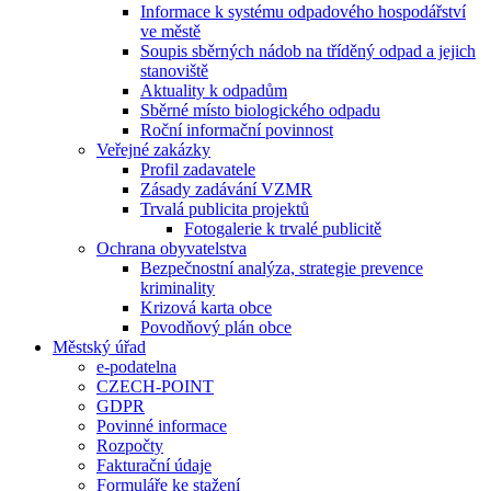
Informace k systému odpadového hospodářství
ve městě
Soupis sběrných nádob na tříděný odpad a jejich
stanoviště
Aktuality k odpadům
Sběrné místo biologického odpadu
Roční informační povinnost
Veřejné zakázky
Profil zadavatele
Zásady zadávání VZMR
Trvalá publicita projektů
Fotogalerie k trvalé publicitě
Ochrana obyvatelstva
Bezpečnostní analýza, strategie prevence
kriminality
Krizová karta obce
Povodňový plán obce
Městský úřad
e-podatelna
CZECH-POINT
GDPR
Povinné informace
Rozpočty
Fakturační údaje
Formuláře ke stažení