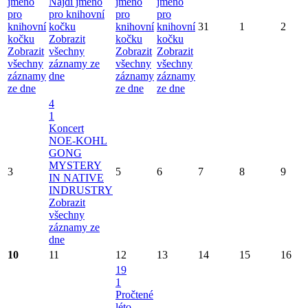
jméno
Najdi jméno
jméno
jméno
pro
pro knihovní
pro
pro
knihovní
kočku
knihovní
knihovní
31
1
2
kočku
Zobrazit
kočku
kočku
Zobrazit
všechny
Zobrazit
Zobrazit
všechny
záznamy ze
všechny
všechny
záznamy
dne
záznamy
záznamy
ze dne
ze dne
ze dne
4
1
Koncert
NOE-KOHL
GONG
MYSTERY
3
5
6
7
8
9
IN NATIVE
INDRUSTRY
Zobrazit
všechny
záznamy ze
dne
10
11
12
13
14
15
16
19
1
Pročtené
léto