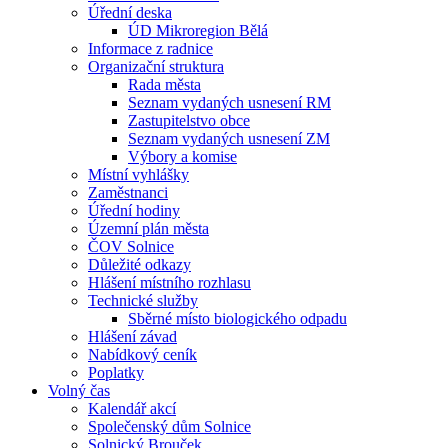
Úřední deska
ÚD Mikroregion Bělá
Informace z radnice
Organizační struktura
Rada města
Seznam vydaných usnesení RM
Zastupitelstvo obce
Seznam vydaných usnesení ZM
Výbory a komise
Místní vyhlášky
Zaměstnanci
Úřední hodiny
Územní plán města
ČOV Solnice
Důležité odkazy
Hlášení místního rozhlasu
Technické služby
Sběrné místo biologického odpadu
Hlášení závad
Nabídkový ceník
Poplatky
Volný čas
Kalendář akcí
Společenský dům Solnice
Solnický Brouček