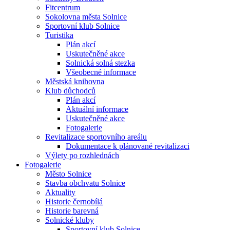
Fitcentrum
Sokolovna města Solnice
Sportovní klub Solnice
Turistika
Plán akcí
Uskutečněné akce
Solnická solná stezka
Všeobecné informace
Městská knihovna
Klub důchodců
Plán akcí
Aktuální informace
Uskutečněné akce
Fotogalerie
Revitalizace sportovního areálu
Dokumentace k plánované revitalizaci
Výlety po rozhlednách
Fotogalerie
Město Solnice
Stavba obchvatu Solnice
Aktuality
Historie černobílá
Historie barevná
Solnické kluby
Sportovní klub Solnice