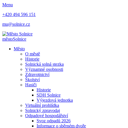
Menu
+420 494 596 151
mu@solnice.cz
město
Solnice
Město
O městě
Historie
Solnická solná stezka
Významné osobnosti
Zdravotnictví
Školství
Hasiči
Historie
SDH Solnice
Výjezdová jednotka
Virtuální prohlídka
Solnický zpravodaj
Odpadové hospodářství
Svoz odpadů 2026
Informace o sběrném dvoře