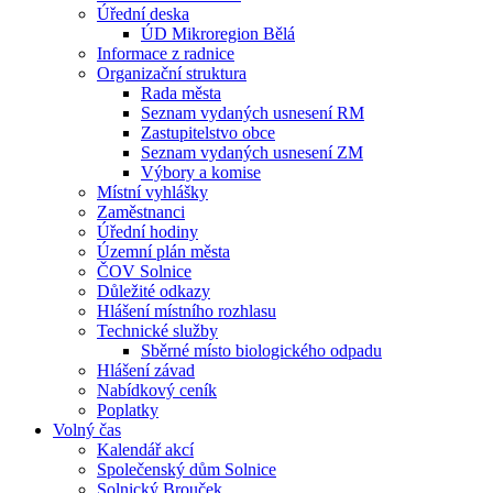
Úřední deska
ÚD Mikroregion Bělá
Informace z radnice
Organizační struktura
Rada města
Seznam vydaných usnesení RM
Zastupitelstvo obce
Seznam vydaných usnesení ZM
Výbory a komise
Místní vyhlášky
Zaměstnanci
Úřední hodiny
Územní plán města
ČOV Solnice
Důležité odkazy
Hlášení místního rozhlasu
Technické služby
Sběrné místo biologického odpadu
Hlášení závad
Nabídkový ceník
Poplatky
Volný čas
Kalendář akcí
Společenský dům Solnice
Solnický Brouček