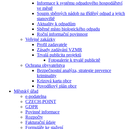
Informace k systému odpadového hospodářství
ve městě
Soupis sběrných nádob na tříděný odpad a jejich
stanoviště
Aktuality k odpadům
Sběrné místo biologického odpadu
Roční informační povinnost
Veřejné zakázky
Profil zadavatele
Zásady zadávání VZMR
Trvalá publicita projektů
Fotogalerie k trvalé publicitě
Ochrana obyvatelstva
Bezpečnostní analýza, strategie prevence
kriminality
Krizová karta obce
Povodňový plán obce
Městský úřad
e-podatelna
CZECH-POINT
GDPR
Povinné informace
Rozpočty
Fakturační údaje
Formuláře ke stažení