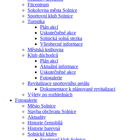
Fitcentrum
Sokolovna města Solnice
Sportovní klub Solnice
Turistika
Plán akcí
Uskutečněné akce
Solnická solná stezka
Všeobecné informace
Městská knihovna
Klub důchodců
Plán akcí
Aktuální informace
Uskutečněné akce
Fotogalerie
Revitalizace sportovního areálu
Dokumentace k plánované revitalizaci
Výlety po rozhlednách
Fotogalerie
Město Solnice
Stavba obchvatu Solnice
Aktuality
Historie černobílá
Historie barevná
Solnické kluby
Sportovní klub Solnice