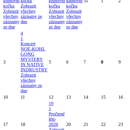
knihovní
kočku
knihovní
knihovní
31
1
2
kočku
Zobrazit
kočku
kočku
Zobrazit
všechny
Zobrazit
Zobrazit
všechny
záznamy ze
všechny
všechny
záznamy
dne
záznamy
záznamy
ze dne
ze dne
ze dne
4
1
Koncert
NOE-KOHL
GONG
MYSTERY
3
5
6
7
8
9
IN NATIVE
INDRUSTRY
Zobrazit
všechny
záznamy ze
dne
10
11
12
13
14
15
16
19
1
Pročtené
léto
17
18
2026
20
21
22
23
Zobrazit