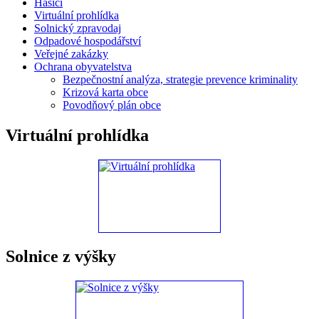
Hasiči
Virtuální prohlídka
Solnický zpravodaj
Odpadové hospodářství
Veřejné zakázky
Ochrana obyvatelstva
Bezpečnostní analýza, strategie prevence kriminality
Krizová karta obce
Povodňový plán obce
Virtuální prohlídka
Solnice z výšky