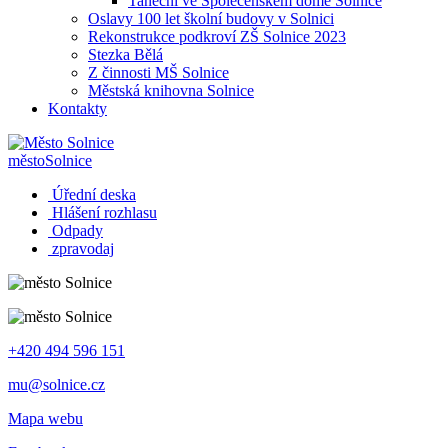
Taneční ve Společenském domě Solnice
Oslavy 100 let školní budovy v Solnici
Rekonstrukce podkroví ZŠ Solnice 2023
Stezka Bělá
Z činnosti MŠ Solnice
Městská knihovna Solnice
Kontakty
město
Solnice
Úřední deska
Hlášení rozhlasu
Odpady
zpravodaj
+420 494 596 151
mu@solnice.cz
Mapa webu