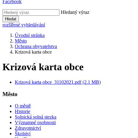
Facebook
Hledaný výraz
Hledat
rozšířené vyhledávání
Úvodní stránka
Město
Ochrana obyvatelstva
Krizová karta obce
Krizová karta obce
Krizová karta obce_31102021.pdf (2.1 MB)
Město
O městě
Historie
Solnická solná stezka
Významné osobnosti
Zdravotnictví
Školství