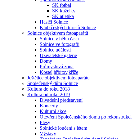
SK fotbal
SK kuželky
SK atletika
Hasiči Solnice
Klub českých turistů Solnice
Solnice objektivem fotoaparátů
Solnice v běhu času
Solnice ve fotografii
Solnice události
Uživatelské galerie
Domy
Průmyslová zona
Kostel,hřbitov,kříže
Ještětice objektivem fotoaparátu
Společenský dům Solnice
Kultura do roku 2018
Kultura od roku 2019
Divadelní představení
Koncerty
Kulturní akce
Otevření Společenského domu po rekonstrukci
Plesy
Solnické loučení s létem
Výstavy