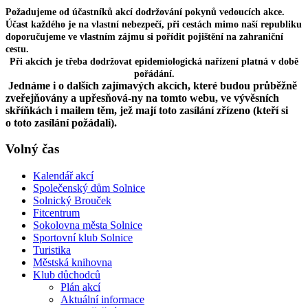
Požadujeme od účastníků akcí dodržování pokynů vedoucích akce.
Účast každého je na vlastní nebezpečí, při cestách mimo naší republiku
doporučujeme ve vlastním zájmu si pořídit pojištění na zahraniční
cestu.
Při akcích je třeba dodržovat epidemiologická nařízení platná v době
pořádání.
Jednáme i o dalších zajímavých akcích, které budou průběžně
zveřejňovány a upřesňová-ny na tomto webu, ve vývěsních
skříňkách i mailem těm, jež mají toto zasílání zřízeno (kteří si
o toto zasílání požádali).
Volný čas
Kalendář akcí
Společenský dům Solnice
Solnický Brouček
Fitcentrum
Sokolovna města Solnice
Sportovní klub Solnice
Turistika
Městská knihovna
Klub důchodců
Plán akcí
Aktuální informace