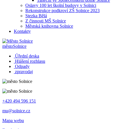
Taneční ve Společenském domě Solnice
Oslavy 100 let školní budovy v Solnici
Rekonstrukce podkroví ZŠ Solnice 2023
Stezka Bělá
Z činnosti MŠ Solnice
Městská knihovna Solnice
Kontakty
město
Solnice
Úřední deska
Hlášení rozhlasu
Odpady
zpravodaj
+420 494 596 151
mu@solnice.cz
Mapa webu