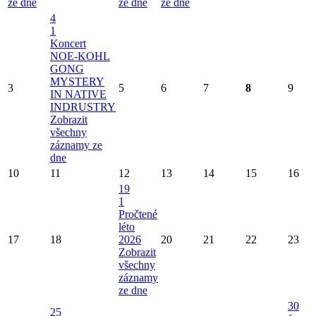
ze dne
ze dne
ze dne
4
1
Koncert
NOE-KOHL
GONG
MYSTERY
3
5
6
7
8
9
IN NATIVE
INDRUSTRY
Zobrazit
všechny
záznamy ze
dne
10
11
12
13
14
15
16
19
1
Pročtené
léto
17
18
2026
20
21
22
23
Zobrazit
všechny
záznamy
ze dne
30
25