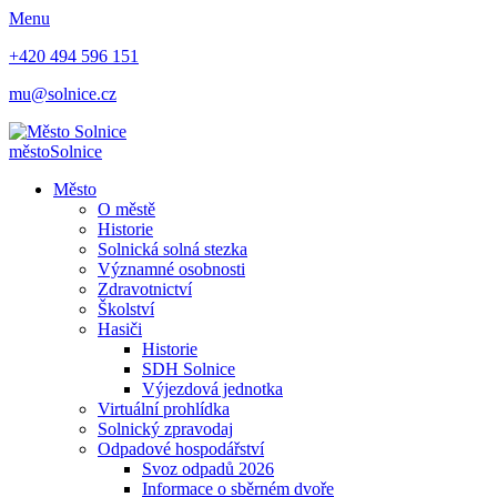
Menu
+420 494 596 151
mu@solnice.cz
město
Solnice
Město
O městě
Historie
Solnická solná stezka
Významné osobnosti
Zdravotnictví
Školství
Hasiči
Historie
SDH Solnice
Výjezdová jednotka
Virtuální prohlídka
Solnický zpravodaj
Odpadové hospodářství
Svoz odpadů 2026
Informace o sběrném dvoře