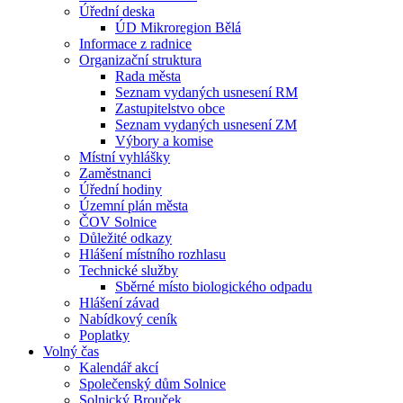
Úřední deska
ÚD Mikroregion Bělá
Informace z radnice
Organizační struktura
Rada města
Seznam vydaných usnesení RM
Zastupitelstvo obce
Seznam vydaných usnesení ZM
Výbory a komise
Místní vyhlášky
Zaměstnanci
Úřední hodiny
Územní plán města
ČOV Solnice
Důležité odkazy
Hlášení místního rozhlasu
Technické služby
Sběrné místo biologického odpadu
Hlášení závad
Nabídkový ceník
Poplatky
Volný čas
Kalendář akcí
Společenský dům Solnice
Solnický Brouček