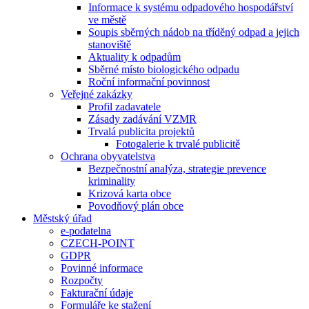
Informace k systému odpadového hospodářství
ve městě
Soupis sběrných nádob na tříděný odpad a jejich
stanoviště
Aktuality k odpadům
Sběrné místo biologického odpadu
Roční informační povinnost
Veřejné zakázky
Profil zadavatele
Zásady zadávání VZMR
Trvalá publicita projektů
Fotogalerie k trvalé publicitě
Ochrana obyvatelstva
Bezpečnostní analýza, strategie prevence
kriminality
Krizová karta obce
Povodňový plán obce
Městský úřad
e-podatelna
CZECH-POINT
GDPR
Povinné informace
Rozpočty
Fakturační údaje
Formuláře ke stažení