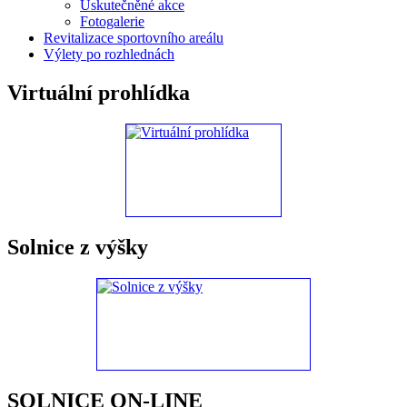
Uskutečněné akce
Fotogalerie
Revitalizace sportovního areálu
Výlety po rozhlednách
Virtuální prohlídka
Solnice z výšky
SOLNICE ON-LINE