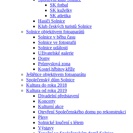
SK fotbal
SK kuželky
SK atletika
Hasiči Solnice
Klub českých turistů Solnice
Solnice objektivem fotoaparátů
Solnice v běhu času
Solnice ve fotografii
Solnice události
Uživatelské galerie
Domy
Průmyslová zona
Kostel,hřbitov,kříže
Ještětice objektivem fotoaparátu
Společenský dům Solnice
Kultura do roku 2018
Kultura od roku 2019
Divadelní představení
Koncerty
Kulturní akce
Otevření Společenského domu po rekonstrukci
Plesy
Solnické loučení s létem
Výstavy