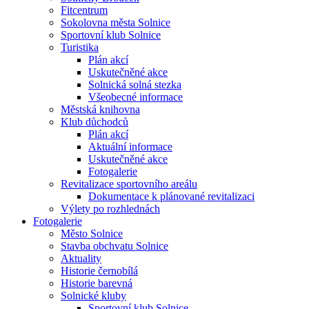
Fitcentrum
Sokolovna města Solnice
Sportovní klub Solnice
Turistika
Plán akcí
Uskutečněné akce
Solnická solná stezka
Všeobecné informace
Městská knihovna
Klub důchodců
Plán akcí
Aktuální informace
Uskutečněné akce
Fotogalerie
Revitalizace sportovního areálu
Dokumentace k plánované revitalizaci
Výlety po rozhlednách
Fotogalerie
Město Solnice
Stavba obchvatu Solnice
Aktuality
Historie černobílá
Historie barevná
Solnické kluby
Sportovní klub Solnice