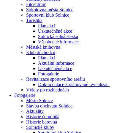
Fitcentrum
Sokolovna města Solnice
Sportovní klub Solnice
Turistika
Plán akcí
Uskutečněné akce
Solnická solná stezka
Všeobecné informace
Městská knihovna
Klub důchodců
Plán akcí
Aktuální informace
Uskutečněné akce
Fotogalerie
Revitalizace sportovního areálu
Dokumentace k plánované revitalizaci
Výlety po rozhlednách
Fotogalerie
Město Solnice
Stavba obchvatu Solnice
Aktuality
Historie černobílá
Historie barevná
Solnické kluby
Sportovní klub Solnice