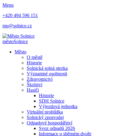
Menu
+420 494 596 151
mu@solnice.cz
město
Solnice
Město
O městě
Historie
Solnická solná stezka
Významné osobnosti
Zdravotnictví
Školství
Hasiči
Historie
SDH Solnice
Výjezdová jednotka
Virtuální prohlídka
Solnický zpravodaj
Odpadové hospodářství
Svoz odpadů 2026
Informace o sběrném dvoře