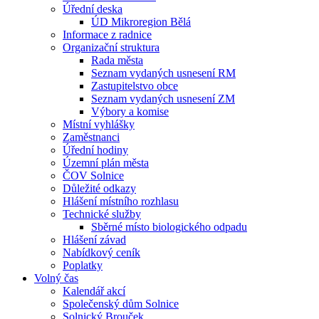
Úřední deska
ÚD Mikroregion Bělá
Informace z radnice
Organizační struktura
Rada města
Seznam vydaných usnesení RM
Zastupitelstvo obce
Seznam vydaných usnesení ZM
Výbory a komise
Místní vyhlášky
Zaměstnanci
Úřední hodiny
Územní plán města
ČOV Solnice
Důležité odkazy
Hlášení místního rozhlasu
Technické služby
Sběrné místo biologického odpadu
Hlášení závad
Nabídkový ceník
Poplatky
Volný čas
Kalendář akcí
Společenský dům Solnice
Solnický Brouček