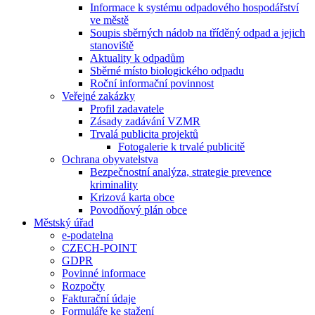
Informace k systému odpadového hospodářství
ve městě
Soupis sběrných nádob na tříděný odpad a jejich
stanoviště
Aktuality k odpadům
Sběrné místo biologického odpadu
Roční informační povinnost
Veřejné zakázky
Profil zadavatele
Zásady zadávání VZMR
Trvalá publicita projektů
Fotogalerie k trvalé publicitě
Ochrana obyvatelstva
Bezpečnostní analýza, strategie prevence
kriminality
Krizová karta obce
Povodňový plán obce
Městský úřad
e-podatelna
CZECH-POINT
GDPR
Povinné informace
Rozpočty
Fakturační údaje
Formuláře ke stažení