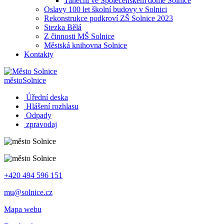
Taneční ve Společenském domě Solnice
Oslavy 100 let školní budovy v Solnici
Rekonstrukce podkroví ZŠ Solnice 2023
Stezka Bělá
Z činnosti MŠ Solnice
Městská knihovna Solnice
Kontakty
město
Solnice
Úřední deska
Hlášení rozhlasu
Odpady
zpravodaj
+420 494 596 151
mu@solnice.cz
Mapa webu