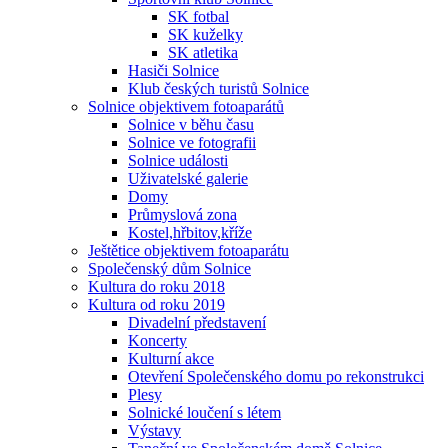
SK fotbal
SK kuželky
SK atletika
Hasiči Solnice
Klub českých turistů Solnice
Solnice objektivem fotoaparátů
Solnice v běhu času
Solnice ve fotografii
Solnice události
Uživatelské galerie
Domy
Průmyslová zona
Kostel,hřbitov,kříže
Ještětice objektivem fotoaparátu
Společenský dům Solnice
Kultura do roku 2018
Kultura od roku 2019
Divadelní představení
Koncerty
Kulturní akce
Otevření Společenského domu po rekonstrukci
Plesy
Solnické loučení s létem
Výstavy