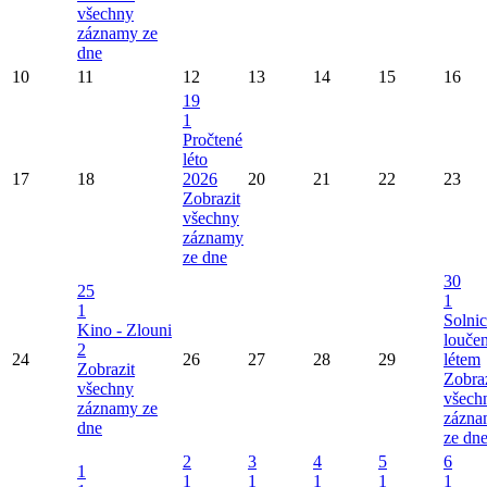
všechny
záznamy ze
dne
10
11
12
13
14
15
16
19
1
Pročtené
léto
17
18
2026
20
21
22
23
Zobrazit
všechny
záznamy
ze dne
30
25
1
1
Solni
Kino - Zlouni
loučen
2
24
26
27
28
29
létem
Zobrazit
Zobraz
všechny
všech
záznamy ze
zázna
dne
ze dn
2
3
4
5
6
1
1
1
1
1
1