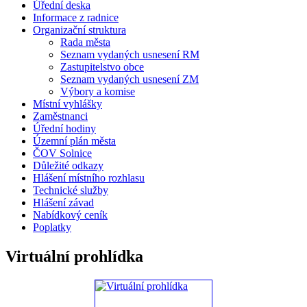
Úřední deska
Informace z radnice
Organizační struktura
Rada města
Seznam vydaných usnesení RM
Zastupitelstvo obce
Seznam vydaných usnesení ZM
Výbory a komise
Místní vyhlášky
Zaměstnanci
Úřední hodiny
Územní plán města
ČOV Solnice
Důležité odkazy
Hlášení místního rozhlasu
Technické služby
Hlášení závad
Nabídkový ceník
Poplatky
Virtuální prohlídka