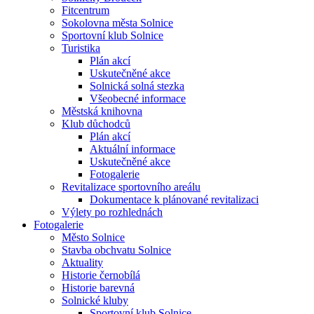
Fitcentrum
Sokolovna města Solnice
Sportovní klub Solnice
Turistika
Plán akcí
Uskutečněné akce
Solnická solná stezka
Všeobecné informace
Městská knihovna
Klub důchodců
Plán akcí
Aktuální informace
Uskutečněné akce
Fotogalerie
Revitalizace sportovního areálu
Dokumentace k plánované revitalizaci
Výlety po rozhlednách
Fotogalerie
Město Solnice
Stavba obchvatu Solnice
Aktuality
Historie černobílá
Historie barevná
Solnické kluby
Sportovní klub Solnice