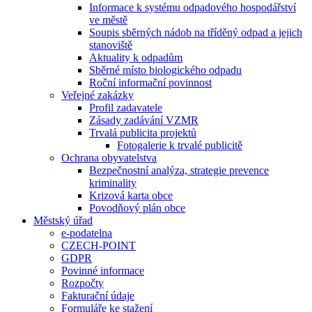
Informace k systému odpadového hospodářství
ve městě
Soupis sběrných nádob na tříděný odpad a jejich
stanoviště
Aktuality k odpadům
Sběrné místo biologického odpadu
Roční informační povinnost
Veřejné zakázky
Profil zadavatele
Zásady zadávání VZMR
Trvalá publicita projektů
Fotogalerie k trvalé publicitě
Ochrana obyvatelstva
Bezpečnostní analýza, strategie prevence
kriminality
Krizová karta obce
Povodňový plán obce
Městský úřad
e-podatelna
CZECH-POINT
GDPR
Povinné informace
Rozpočty
Fakturační údaje
Formuláře ke stažení