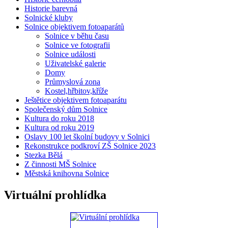
Historie barevná
Solnické kluby
Solnice objektivem fotoaparátů
Solnice v běhu času
Solnice ve fotografii
Solnice události
Uživatelské galerie
Domy
Průmyslová zona
Kostel,hřbitov,kříže
Ještětice objektivem fotoaparátu
Společenský dům Solnice
Kultura do roku 2018
Kultura od roku 2019
Oslavy 100 let školní budovy v Solnici
Rekonstrukce podkroví ZŠ Solnice 2023
Stezka Bělá
Z činnosti MŠ Solnice
Městská knihovna Solnice
Virtuální prohlídka