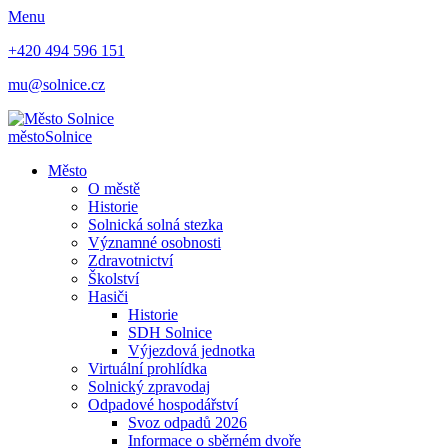
Menu
+420 494 596 151
mu@solnice.cz
město
Solnice
Město
O městě
Historie
Solnická solná stezka
Významné osobnosti
Zdravotnictví
Školství
Hasiči
Historie
SDH Solnice
Výjezdová jednotka
Virtuální prohlídka
Solnický zpravodaj
Odpadové hospodářství
Svoz odpadů 2026
Informace o sběrném dvoře