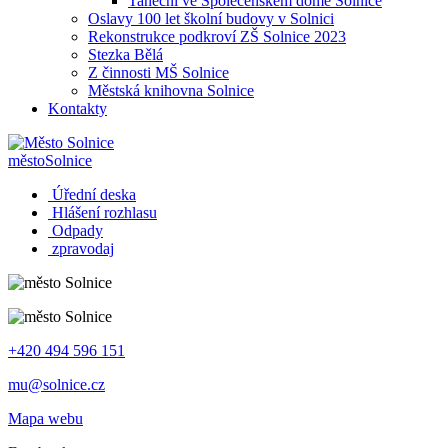
Taneční ve Společenském domě Solnice
Oslavy 100 let školní budovy v Solnici
Rekonstrukce podkroví ZŠ Solnice 2023
Stezka Bělá
Z činnosti MŠ Solnice
Městská knihovna Solnice
Kontakty
město
Solnice
Úřední deska
Hlášení rozhlasu
Odpady
zpravodaj
+420 494 596 151
mu@solnice.cz
Mapa webu