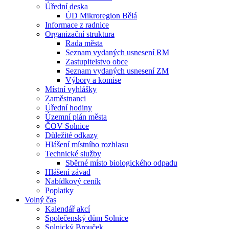
Úřední deska
ÚD Mikroregion Bělá
Informace z radnice
Organizační struktura
Rada města
Seznam vydaných usnesení RM
Zastupitelstvo obce
Seznam vydaných usnesení ZM
Výbory a komise
Místní vyhlášky
Zaměstnanci
Úřední hodiny
Územní plán města
ČOV Solnice
Důležité odkazy
Hlášení místního rozhlasu
Technické služby
Sběrné místo biologického odpadu
Hlášení závad
Nabídkový ceník
Poplatky
Volný čas
Kalendář akcí
Společenský dům Solnice
Solnický Brouček