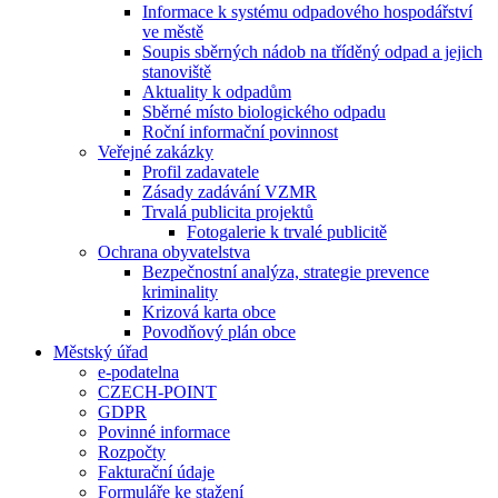
Informace k systému odpadového hospodářství
ve městě
Soupis sběrných nádob na tříděný odpad a jejich
stanoviště
Aktuality k odpadům
Sběrné místo biologického odpadu
Roční informační povinnost
Veřejné zakázky
Profil zadavatele
Zásady zadávání VZMR
Trvalá publicita projektů
Fotogalerie k trvalé publicitě
Ochrana obyvatelstva
Bezpečnostní analýza, strategie prevence
kriminality
Krizová karta obce
Povodňový plán obce
Městský úřad
e-podatelna
CZECH-POINT
GDPR
Povinné informace
Rozpočty
Fakturační údaje
Formuláře ke stažení