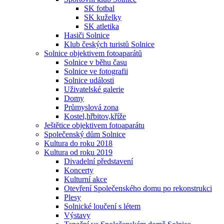
SK fotbal
SK kuželky
SK atletika
Hasiči Solnice
Klub českých turistů Solnice
Solnice objektivem fotoaparátů
Solnice v běhu času
Solnice ve fotografii
Solnice události
Uživatelské galerie
Domy
Průmyslová zona
Kostel,hřbitov,kříže
Ještětice objektivem fotoaparátu
Společenský dům Solnice
Kultura do roku 2018
Kultura od roku 2019
Divadelní představení
Koncerty
Kulturní akce
Otevření Společenského domu po rekonstrukci
Plesy
Solnické loučení s létem
Výstavy