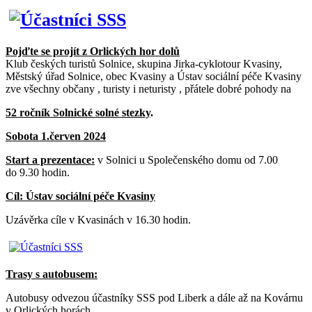
Pojďte se projít z Orlických hor dolů
Klub českých turistů Solnice, skupina Jirka-cyklotour Kvasiny,
Městský úřad Solnice, obec Kvasiny a Ústav sociální péče Kvasiny
zve všechny občany , turisty i neturisty , přátele dobré pohody na
52 ročník Solnické solné stezky
.
Sobota 1.červen 2024
Start a prezentace:
v Solnici u Společenského domu od 7.00
do 9.30 hodin.
Cíl: Ústav sociální péče Kvasiny
Uzávěrka cíle v Kvasinách v 16.30 hodin.
Trasy s autobusem:
Autobusy odvezou účastníky SSS pod Liberk a dále až na Kovárnu
v Orlických horách.