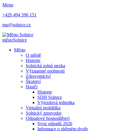
Menu
+420 494 596 151
mu@solnice.cz
město
Solnice
Město
O městě
Historie
Solnická solná stezka
Významné osobnosti
Zdravotnictví
Školství
Hasiči
Historie
SDH Solnice
Výjezdová jednotka
Virtuální prohlídka
Solnický zpravodaj
Odpadové hospodářství
Svoz odpadů 2026
Informace o sběrném dvoře