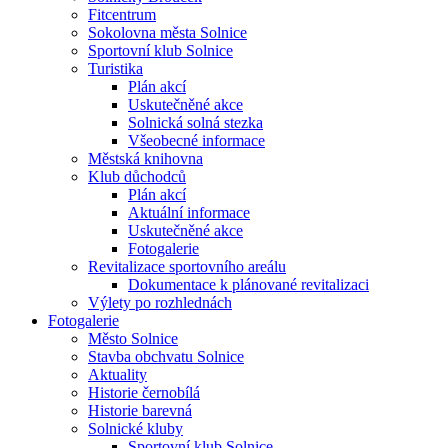
Fitcentrum
Sokolovna města Solnice
Sportovní klub Solnice
Turistika
Plán akcí
Uskutečněné akce
Solnická solná stezka
Všeobecné informace
Městská knihovna
Klub důchodců
Plán akcí
Aktuální informace
Uskutečněné akce
Fotogalerie
Revitalizace sportovního areálu
Dokumentace k plánované revitalizaci
Výlety po rozhlednách
Fotogalerie
Město Solnice
Stavba obchvatu Solnice
Aktuality
Historie černobílá
Historie barevná
Solnické kluby
Sportovní klub Solnice