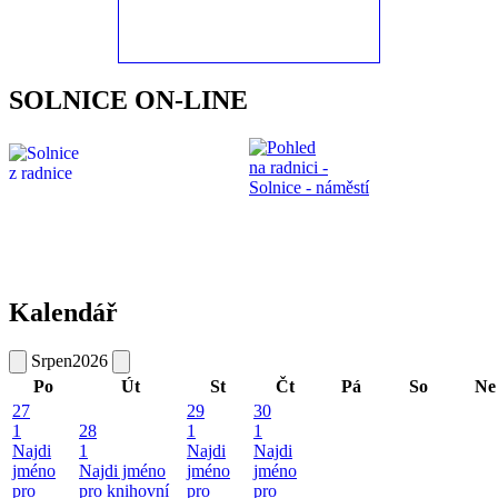
SOLNICE ON-LINE
Kalendář
Srpen
2026
Po
Út
St
Čt
Pá
So
Ne
27
29
30
1
28
1
1
Najdi
1
Najdi
Najdi
jméno
Najdi jméno
jméno
jméno
pro
pro knihovní
pro
pro