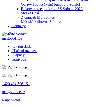
Taneční ve Společenském domě Solnice
Oslavy 100 let školní budovy v Solnici
Rekonstrukce podkroví ZŠ Solnice 2023
Stezka Bělá
Z činnosti MŠ Solnice
Městská knihovna Solnice
Kontakty
město
Solnice
Úřední deska
Hlášení rozhlasu
Odpady
zpravodaj
+420 494 596 151
mu@solnice.cz
Mapa webu