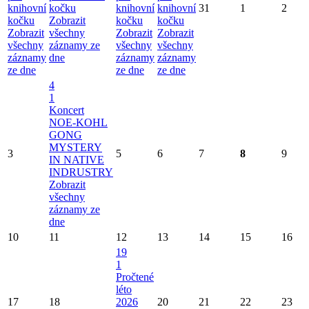
knihovní
kočku
knihovní
knihovní
31
1
2
kočku
Zobrazit
kočku
kočku
Zobrazit
všechny
Zobrazit
Zobrazit
všechny
záznamy ze
všechny
všechny
záznamy
dne
záznamy
záznamy
ze dne
ze dne
ze dne
4
1
Koncert
NOE-KOHL
GONG
MYSTERY
3
5
6
7
8
9
IN NATIVE
INDRUSTRY
Zobrazit
všechny
záznamy ze
dne
10
11
12
13
14
15
16
19
1
Pročtené
léto
17
18
2026
20
21
22
23