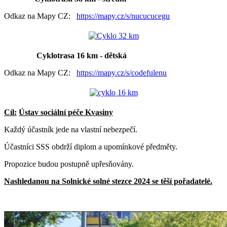
Odkaz na Mapy CZ:
https://mapy.cz/s/nucucucegu
Cyklotrasa 16 km - dětská
Odkaz na Mapy CZ:
https://mapy.cz/s/codefulenu
Cíl:
Ústav sociální péče Kvasiny
Každý účastník jede na vlastní nebezpečí.
Účastníci SSS obdrží diplom a upomínkové předměty.
Propozice budou postupně upřesňovány.
Nashledanou na Solnické solné stezce 2024 se těší pořadatelé.