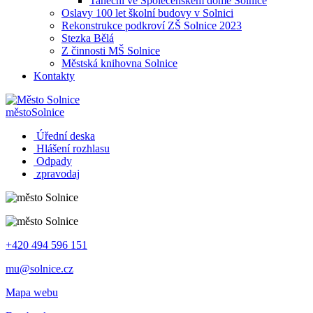
Taneční ve Společenském domě Solnice
Oslavy 100 let školní budovy v Solnici
Rekonstrukce podkroví ZŠ Solnice 2023
Stezka Bělá
Z činnosti MŠ Solnice
Městská knihovna Solnice
Kontakty
město
Solnice
Úřední deska
Hlášení rozhlasu
Odpady
zpravodaj
+420 494 596 151
mu@solnice.cz
Mapa webu