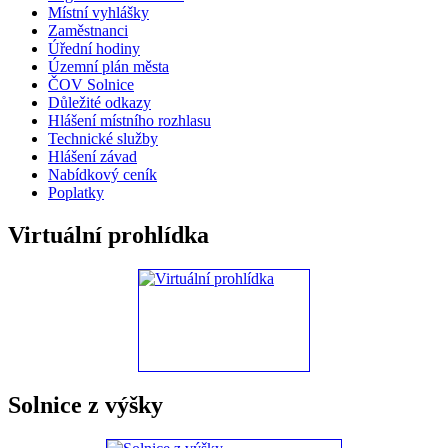
Místní vyhlášky
Zaměstnanci
Úřední hodiny
Územní plán města
ČOV Solnice
Důležité odkazy
Hlášení místního rozhlasu
Technické služby
Hlášení závad
Nabídkový ceník
Poplatky
Virtuální prohlídka
Solnice z výšky