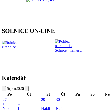
SOLNICE ON-LINE
Kalendář
Srpen
2026
Po
Út
St
Čt
Pá
So
Ne
27
29
30
1
28
1
1
Najdi
1
Najdi
Najdi