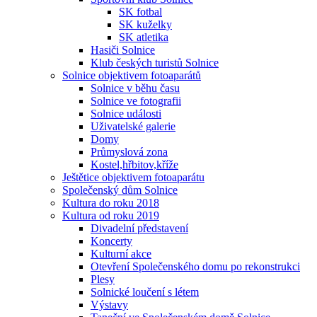
SK fotbal
SK kuželky
SK atletika
Hasiči Solnice
Klub českých turistů Solnice
Solnice objektivem fotoaparátů
Solnice v běhu času
Solnice ve fotografii
Solnice události
Uživatelské galerie
Domy
Průmyslová zona
Kostel,hřbitov,kříže
Ještětice objektivem fotoaparátu
Společenský dům Solnice
Kultura do roku 2018
Kultura od roku 2019
Divadelní představení
Koncerty
Kulturní akce
Otevření Společenského domu po rekonstrukci
Plesy
Solnické loučení s létem
Výstavy