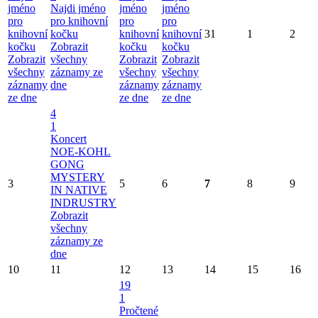
jméno
Najdi jméno
jméno
jméno
pro
pro knihovní
pro
pro
knihovní
kočku
knihovní
knihovní
31
1
2
kočku
Zobrazit
kočku
kočku
Zobrazit
všechny
Zobrazit
Zobrazit
všechny
záznamy ze
všechny
všechny
záznamy
dne
záznamy
záznamy
ze dne
ze dne
ze dne
4
1
Koncert
NOE-KOHL
GONG
MYSTERY
3
5
6
7
8
9
IN NATIVE
INDRUSTRY
Zobrazit
všechny
záznamy ze
dne
10
11
12
13
14
15
16
19
1
Pročtené