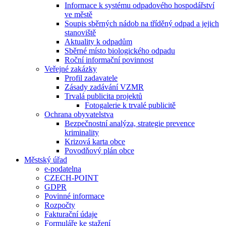
Informace k systému odpadového hospodářství
ve městě
Soupis sběrných nádob na tříděný odpad a jejich
stanoviště
Aktuality k odpadům
Sběrné místo biologického odpadu
Roční informační povinnost
Veřejné zakázky
Profil zadavatele
Zásady zadávání VZMR
Trvalá publicita projektů
Fotogalerie k trvalé publicitě
Ochrana obyvatelstva
Bezpečnostní analýza, strategie prevence
kriminality
Krizová karta obce
Povodňový plán obce
Městský úřad
e-podatelna
CZECH-POINT
GDPR
Povinné informace
Rozpočty
Fakturační údaje
Formuláře ke stažení