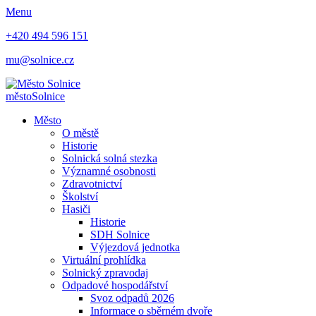
Menu
+420 494 596 151
mu@solnice.cz
město
Solnice
Město
O městě
Historie
Solnická solná stezka
Významné osobnosti
Zdravotnictví
Školství
Hasiči
Historie
SDH Solnice
Výjezdová jednotka
Virtuální prohlídka
Solnický zpravodaj
Odpadové hospodářství
Svoz odpadů 2026
Informace o sběrném dvoře