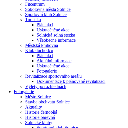
Fitcentrum
Sokolovna města Solnice
Sportovní klub Solnice
Turistika
Plán akcí
Uskutečněné akce
Solnická solná stezka
Všeobecné informace
Městská knihovna
Klub důchodců
Plán akcí
Aktuální informace
Uskutečněné akce
Fotogalerie
Revitalizace sportovního areálu
Dokumentace k plánované revitalizaci
Výlety po rozhlednách
Fotogalerie
Město Solnice
Stavba obchvatu Solnice
Aktuality
Historie černobílá
Historie barevná
Solnické kluby
Sportovní klub Solnice