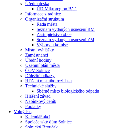
Úřední deska
ÚD Mikroregion Bělá
Informace z radnice
Organizační struktura
Rada města
Seznam vydaných usnesení RM
Zastupitelstvo obce
Seznam vydaných usnesení ZM
Výbory a komise
Místní vyhlášky
Zaměstnanci
Úřední hodiny
Územní plán města
ČOV Solnice
Důležité odkazy
Hlášení místního rozhlasu
Technické služby
Sběrné místo biologického odpadu
Hlášení závad
Nabídkový ceník
Poplatky
Volný čas
Kalendář akcí
Společenský dům Solnice
Solnický Brouček