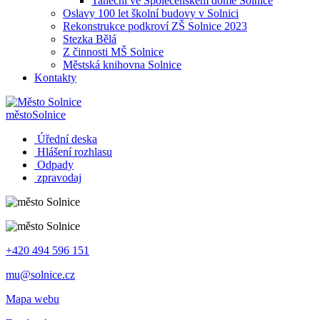
Taneční ve Společenském domě Solnice
Oslavy 100 let školní budovy v Solnici
Rekonstrukce podkroví ZŠ Solnice 2023
Stezka Bělá
Z činnosti MŠ Solnice
Městská knihovna Solnice
Kontakty
město
Solnice
Úřední deska
Hlášení rozhlasu
Odpady
zpravodaj
+420 494 596 151
mu@solnice.cz
Mapa webu