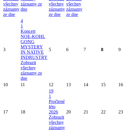
všechny
záznamy ze
všechny
všechny
záznamy
dne
záznamy
záznamy
ze dne
ze dne
ze dne
4
1
Koncert
NOE-KOHL
GONG
MYSTERY
3
5
6
7
8
9
IN NATIVE
INDRUSTRY
Zobrazit
všechny
záznamy ze
dne
10
11
12
13
14
15
16
19
1
Pročtené
léto
17
18
2026
20
21
22
23
Zobrazit
všechny
záznamy