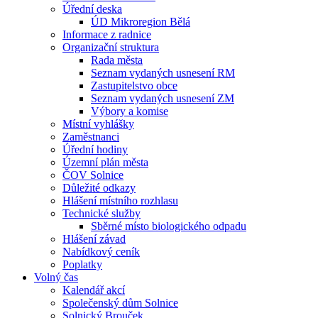
Úřední deska
ÚD Mikroregion Bělá
Informace z radnice
Organizační struktura
Rada města
Seznam vydaných usnesení RM
Zastupitelstvo obce
Seznam vydaných usnesení ZM
Výbory a komise
Místní vyhlášky
Zaměstnanci
Úřední hodiny
Územní plán města
ČOV Solnice
Důležité odkazy
Hlášení místního rozhlasu
Technické služby
Sběrné místo biologického odpadu
Hlášení závad
Nabídkový ceník
Poplatky
Volný čas
Kalendář akcí
Společenský dům Solnice
Solnický Brouček