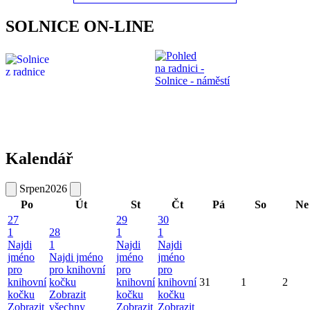
SOLNICE ON-LINE
Kalendář
Srpen
2026
Po
Út
St
Čt
Pá
So
Ne
27
29
30
1
28
1
1
Najdi
1
Najdi
Najdi
jméno
Najdi jméno
jméno
jméno
pro
pro knihovní
pro
pro
knihovní
kočku
knihovní
knihovní
31
1
2
kočku
Zobrazit
kočku
kočku
Zobrazit
všechny
Zobrazit
Zobrazit