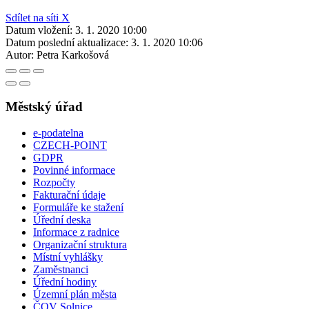
Sdílet na síti X
Datum vložení:
3. 1. 2020 10:00
Datum poslední aktualizace:
3. 1. 2020 10:06
Autor:
Petra Karkošová
Městský úřad
e-podatelna
CZECH-POINT
GDPR
Povinné informace
Rozpočty
Fakturační údaje
Formuláře ke stažení
Úřední deska
Informace z radnice
Organizační struktura
Místní vyhlášky
Zaměstnanci
Úřední hodiny
Územní plán města
ČOV Solnice