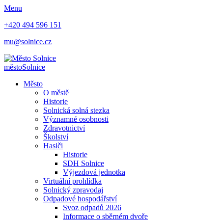
Menu
+420 494 596 151
mu@solnice.cz
město
Solnice
Město
O městě
Historie
Solnická solná stezka
Významné osobnosti
Zdravotnictví
Školství
Hasiči
Historie
SDH Solnice
Výjezdová jednotka
Virtuální prohlídka
Solnický zpravodaj
Odpadové hospodářství
Svoz odpadů 2026
Informace o sběrném dvoře