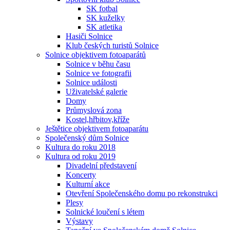
SK fotbal
SK kuželky
SK atletika
Hasiči Solnice
Klub českých turistů Solnice
Solnice objektivem fotoaparátů
Solnice v běhu času
Solnice ve fotografii
Solnice události
Uživatelské galerie
Domy
Průmyslová zona
Kostel,hřbitov,kříže
Ještětice objektivem fotoaparátu
Společenský dům Solnice
Kultura do roku 2018
Kultura od roku 2019
Divadelní představení
Koncerty
Kulturní akce
Otevření Společenského domu po rekonstrukci
Plesy
Solnické loučení s létem
Výstavy