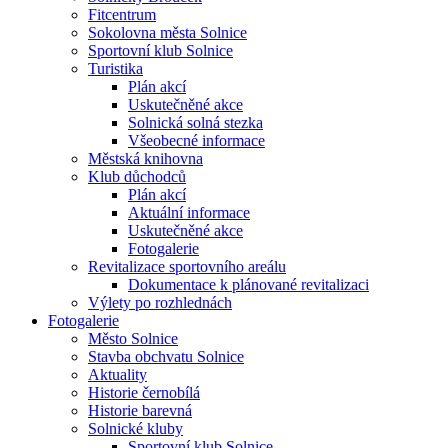
Fitcentrum
Sokolovna města Solnice
Sportovní klub Solnice
Turistika
Plán akcí
Uskutečněné akce
Solnická solná stezka
Všeobecné informace
Městská knihovna
Klub důchodců
Plán akcí
Aktuální informace
Uskutečněné akce
Fotogalerie
Revitalizace sportovního areálu
Dokumentace k plánované revitalizaci
Výlety po rozhlednách
Fotogalerie
Město Solnice
Stavba obchvatu Solnice
Aktuality
Historie černobílá
Historie barevná
Solnické kluby
Sportovní klub Solnice