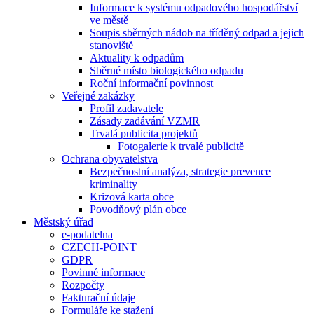
Informace k systému odpadového hospodářství
ve městě
Soupis sběrných nádob na tříděný odpad a jejich
stanoviště
Aktuality k odpadům
Sběrné místo biologického odpadu
Roční informační povinnost
Veřejné zakázky
Profil zadavatele
Zásady zadávání VZMR
Trvalá publicita projektů
Fotogalerie k trvalé publicitě
Ochrana obyvatelstva
Bezpečnostní analýza, strategie prevence
kriminality
Krizová karta obce
Povodňový plán obce
Městský úřad
e-podatelna
CZECH-POINT
GDPR
Povinné informace
Rozpočty
Fakturační údaje
Formuláře ke stažení