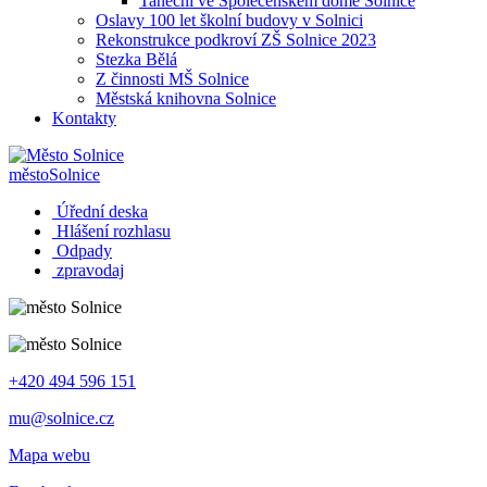
Taneční ve Společenském domě Solnice
Oslavy 100 let školní budovy v Solnici
Rekonstrukce podkroví ZŠ Solnice 2023
Stezka Bělá
Z činnosti MŠ Solnice
Městská knihovna Solnice
Kontakty
město
Solnice
Úřední deska
Hlášení rozhlasu
Odpady
zpravodaj
+420 494 596 151
mu@solnice.cz
Mapa webu