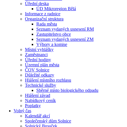
Úřední deska
ÚD Mikroregion Bělá
Informace z radnice
Organizační struktura
Rada města
Seznam vydaných usnesení RM
Zastupitelstvo obce
Seznam vydaných usnesení ZM
Výbory a komise
Místní vyhlášky
Zaměstnanci
Úřední hodiny
Územní plán města
ČOV Solnice
Důležité odkazy
Hlášení místního rozhlasu
Technické služby
Sběrné místo biologického odpadu
Hlášení závad
Nabídkový ceník
Poplatky
Volný čas
Kalendář akcí
Společenský dům Solnice
Solnický Brouček