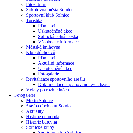
Fitcentrum
Sokolovna města Solnice
Sportovní klub Solnice
Turistika
Plán akcí
Uskutečněné akce
Solnická solná stezka
Všeobecné informace
Městská knihovna
Klub důchodců
Plán akcí
Aktuální informace
Uskutečněné akce
Fotogalerie
Revitalizace sportovního areálu
Dokumentace k plánované revitalizaci
Výlety po rozhlednách
Fotogalerie
Město Solnice
Stavba obchvatu Solnice
Aktuality
Historie černobílá
Historie barevná
Solnické kluby
Sportovní klub Solnice