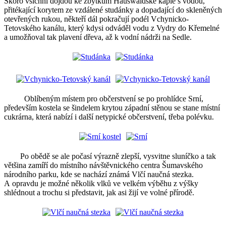
Skoro všichni dojdou ke zbytkům Hauswaldské kaple s vodou,
přitékající korytem ze vzdálené studánky a dopadající do skleněných
otevřených rukou, někteří dál pokračují podél Vchynicko-
Tetovského kanálu, který kdysi odváděl vodu z Vydry do Křemelné
a umožňoval tak plavení dřeva, až k vodní nádrži na Sedle.
Oblíbeným místem pro občerstvení se po prohlídce Srní,
především kostela se šindelem krytou západní stěnou se stane místní
cukrárna, která nabízí i další netypické občerstvení, třeba polévku.
Po obědě se ale počasí výrazně zlepší, vysvitne sluníčko a tak
většina zamíří do místního návštěvnického centra Šumavského
národního parku, kde se nachází známá Vlčí naučná stezka.
A opravdu je
možné několik vlků ve velkém výběhu z výšky
shlédnout a trochu si představit, jak asi žijí ve volné přírodě.