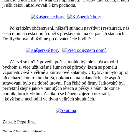
ji ušli celou, absolvovali 5 km pochodu.
Po krátkém občerstvení, někteří stihnou navštívit i restauraci, nás
čeká dlouhá cesta domů opět s přestávkami na čerpacích stanicích.
Do Rychnova přijíždíme po devatenácté hodině.
Zájezd se určitě povedl, počasí mohlo být ale lepší a mohli
bychom si více užít krásné šumavské přírody, která se pomalu
vzpamatovává z větrné a kůrovcové kalamity. Ubytování bylo oproti
předcházejícím rokům horší, dokonce i na palandách, ale aspoň
stravování bylo na dobré úrovni. Pan řidič od firmy Jarkovský byl
perfektní stejně jako v minulých létech a pěšky s námi dokonce
podnikl túru k vlkům. A nikdo se během zájezdu neztratil,
i když jsme nechodili ve dvou velkých skupinách.
Zapsal: Pepa Jirsa
Foto: účastníci zájezdu