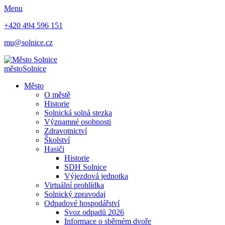
Menu
+420 494 596 151
mu@solnice.cz
město
Solnice
Město
O městě
Historie
Solnická solná stezka
Významné osobnosti
Zdravotnictví
Školství
Hasiči
Historie
SDH Solnice
Výjezdová jednotka
Virtuální prohlídka
Solnický zpravodaj
Odpadové hospodářství
Svoz odpadů 2026
Informace o sběrném dvoře