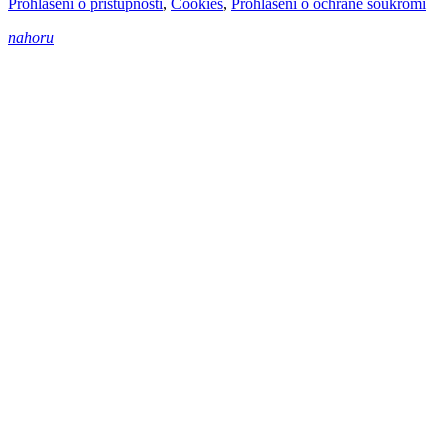
Prohlášení o přístupnosti
,
Cookies
,
Prohlášení o ochraně soukromí
nahoru