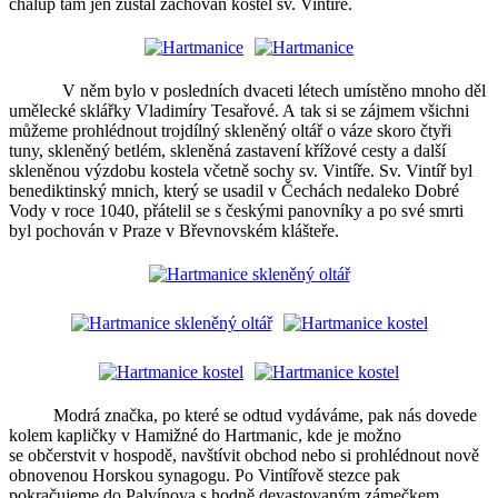
chalup tam jen zůstal zachován kostel sv. Vintíře.
V něm bylo v posledních dvaceti létech umístěno mnoho děl
umělecké sklářky Vladimíry Tesařové. A tak si se zájmem všichni
můžeme prohlédnout trojdílný skleněný oltář o váze skoro čtyři
tuny, skleněný betlém, skleněná zastavení křížové cesty a další
skleněnou výzdobu kostela včetně sochy sv. Vintíře. Sv. Vintíř byl
benediktinský mnich, který se usadil v Čechách nedaleko Dobré
Vody v roce 1040, přátelil se s českými panovníky a po své smrti
byl pochován v Praze v Břevnovském klášteře.
Modrá značka, po které se odtud vydáváme, pak nás dovede
kolem kapličky v Hamižné do Hartmanic, kde je možno
se občerstvit v hospodě, navštívit obchod nebo si prohlédnout nově
obnovenou Horskou synagogu. Po Vintířově stezce pak
pokračujeme do Palvínova s hodně devastovaným zámečkem,