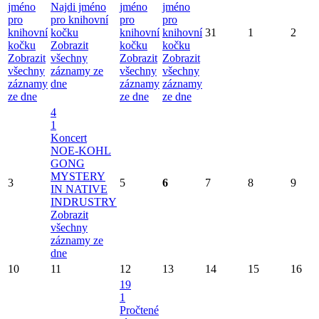
jméno
Najdi jméno
jméno
jméno
pro
pro knihovní
pro
pro
knihovní
kočku
knihovní
knihovní
31
1
2
kočku
Zobrazit
kočku
kočku
Zobrazit
všechny
Zobrazit
Zobrazit
všechny
záznamy ze
všechny
všechny
záznamy
dne
záznamy
záznamy
ze dne
ze dne
ze dne
4
1
Koncert
NOE-KOHL
GONG
MYSTERY
3
5
6
7
8
9
IN NATIVE
INDRUSTRY
Zobrazit
všechny
záznamy ze
dne
10
11
12
13
14
15
16
19
1
Pročtené