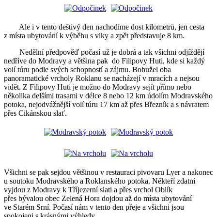
Ale i v tento deštivý den nachodíme dost kilometrů, jen cesta
z místa ubytování k výběhu s vlky a zpět představuje 8 km.
Nedělní předpověď počasí už je dobrá a tak všichni odjíždějí
nedříve do Modravy a většina pak do Filipovy Huti, kde si každý
volí túru podle svých schopností a zájmu. Bohužel oba
panoramatické vrcholy Roklanu se nacházejí v mracích a nejsou
vidět. Z Filipovy Huti je možno do Modravy sejít přímo nebo
několika delšími trasami v délce 8 nebo 12 km údolím Modravského
potoka, nejodvážnější volí túru 17 km až přes Březník a s návratem
přes Cikánskou slať.
Všichni se pak sejdou většinou v restauraci pivovaru Lyer a nakonec
u soutoku Modravského a Roklanského potoka. Někteří zdatní
vyjdou z Modravy k Tříjezerní slati a přes vrchol Oblík
přes bývalou obec Zelená Hora dojdou až do místa ubytování
ve Starém Srní. Počasí nám v tento den přeje a všichni jsou
spokojeni s krásnými výhledy.