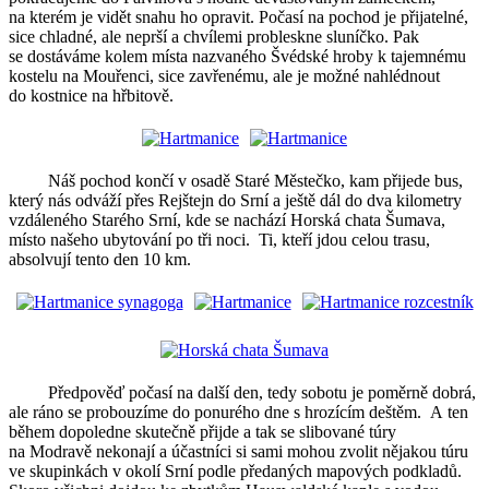
na kterém je vidět snahu ho opravit. Počasí na pochod je přijatelné,
sice chladné, ale neprší a chvílemi probleskne sluníčko. Pak
se dostáváme kolem místa nazvaného Švédské hroby k tajemnému
kostelu na Mouřenci, sice zavřenému, ale je možné nahlédnout
do kostnice na hřbitově.
Náš pochod končí v osadě Staré Městečko, kam přijede bus,
který nás odváží přes Rejštejn do Srní a ještě dál do dva kilometry
vzdáleného Starého Srní, kde se nachází Horská chata Šumava,
místo našeho ubytování po tři noci. Ti, kteří jdou celou trasu,
absolvují tento den 10 km.
Předpověď počasí na další den, tedy sobotu je poměrně dobrá,
ale ráno se probouzíme do ponurého dne s hrozícím deštěm. A ten
během dopoledne skutečně přijde a tak se slibované túry
na Modravě nekonají a účastníci si sami mohou zvolit nějakou túru
ve skupinkách v okolí Srní podle předaných mapových podkladů.