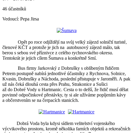
46 účastníků
Vedoucí: Pepa Jirsa
Opět po roce odjíždějí na svůj velký zájezd solničtí turisté,
členové KČT a protože je jich na autobusový zájezd málo, tak
berou s sebou své příznivce z celého rychnovského okresu.
Tentokrát je jejich cílem Šumava a konkrétně Srní.
Bus firmy Jarkovský z Dobrušky s oblíbeným řidičem
Petrem postupně nabírá jednotlivé účastníky z Rychnova, Solnice,
Kvasin, Dobrušky a Náchoda, poslední přistupuje v Jaroměři. A pak
už nás čeká dlouhá cesta přes Prahu, Strakonice a Sušici
až do Dobré Vody u Hartmanic. Cesta o to delší, že řidič musí dělat
povinné odpočinkové přestávky, ty si ale užíváme popíjením kávy
a občerstvením se na čerpacích stanicích.
Dobrá Voda byla kdysi sídlem velitelství vojenského
výcvikového prostoru, kromě několika farních objektů a rekreačních