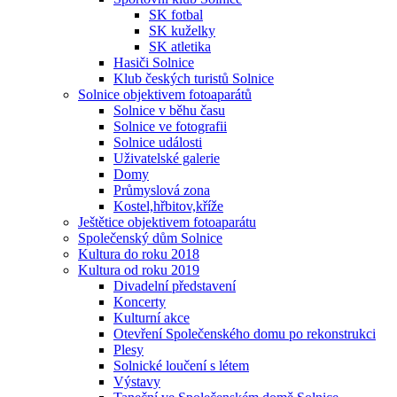
SK fotbal
SK kuželky
SK atletika
Hasiči Solnice
Klub českých turistů Solnice
Solnice objektivem fotoaparátů
Solnice v běhu času
Solnice ve fotografii
Solnice události
Uživatelské galerie
Domy
Průmyslová zona
Kostel,hřbitov,kříže
Ještětice objektivem fotoaparátu
Společenský dům Solnice
Kultura do roku 2018
Kultura od roku 2019
Divadelní představení
Koncerty
Kulturní akce
Otevření Společenského domu po rekonstrukci
Plesy
Solnické loučení s létem
Výstavy