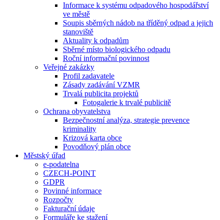
Informace k systému odpadového hospodářství
ve městě
Soupis sběrných nádob na tříděný odpad a jejich
stanoviště
Aktuality k odpadům
Sběrné místo biologického odpadu
Roční informační povinnost
Veřejné zakázky
Profil zadavatele
Zásady zadávání VZMR
Trvalá publicita projektů
Fotogalerie k trvalé publicitě
Ochrana obyvatelstva
Bezpečnostní analýza, strategie prevence
kriminality
Krizová karta obce
Povodňový plán obce
Městský úřad
e-podatelna
CZECH-POINT
GDPR
Povinné informace
Rozpočty
Fakturační údaje
Formuláře ke stažení