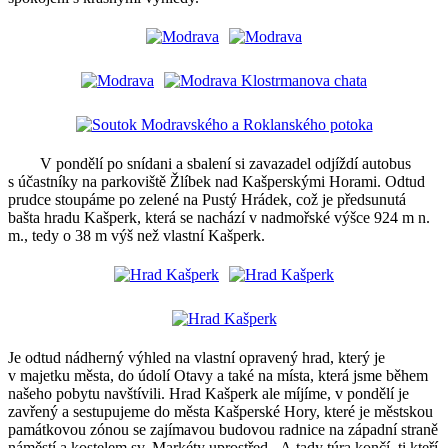
V pondělí po snídani a sbalení si zavazadel odjíždí autobus
s účastníky na parkoviště Žlíbek nad Kašperskými Horami. Odtud
prudce stoupáme po zelené na Pustý Hrádek, což je předsunutá
bašta hradu Kašperk, která se nachází v nadmořské výšce 924 m n.
m., tedy o 38 m výš než vlastní Kašperk.
Je odtud nádherný výhled na vlastní opravený hrad, který je
v majetku města, do údolí Otavy a také na místa, která jsme během
našeho pobytu navštívili. Hrad Kašperk ale míjíme, v pondělí je
zavřený a sestupujeme do města Kašperské Hory, které je městskou
památkovou zónou se zajímavou budovou radnice na západní straně
náměstí a kostelem sv. Markéty uprostřed. A tady túra končí, ti kteří