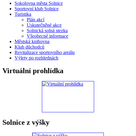
Sokolovna města Solnice
Sportovní klub Solnice
Turistika
Plán akcí
Uskutečněné akce
Solnická solná stezka
Všeobecné informace
Městská knihovna
Klub důchodců
Revitalizace sportovního areálu
Výlety po rozhlednách
Virtuální prohlídka
Solnice z výšky